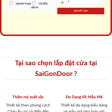
Làm kín Foam
Cột Bắn
silicon
XEM KẾT QUẢ
Tại sao chọn lắp đặt cửa tại
SaiGonDoor ?
Thẩm mỹ xuất sắc
Đa Dạng Về Mẫu Mã
Thiết kế theo phong cách
Thiết kế đa dạng kiểu dáng
Châu Âu từ cổ điển đến
và mẫu mã phù hợp với