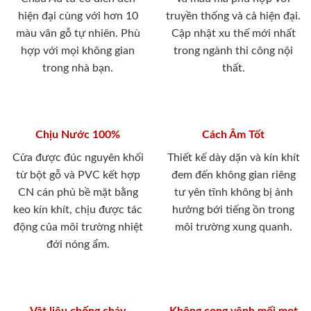
hiện đại cùng với hơn 10
truyền thống và cả hiện đại.
màu vân gỗ tự nhiên. Phù
Cập nhật xu thế mới nhất
hợp với mọi không gian
trong ngành thi công nội
trong nhà bạn.
thất.
Chịu Nước 100%
Cách Âm Tốt
Cửa được đúc nguyên khối
Thiết kế dày dặn và kín khít
từ bột gỗ và PVC kết hợp
đem đến không gian riêng
CN cán phủ bề mặt bằng
tư yên tĩnh không bị ảnh
keo kín khít, chịu được tác
hưởng bới tiếng ồn trong
động của môi trường nhiệt
môi trường xung quanh.
đới nóng ẩm.
Vật liệu chống cháy
Không cong vênh mối mọt