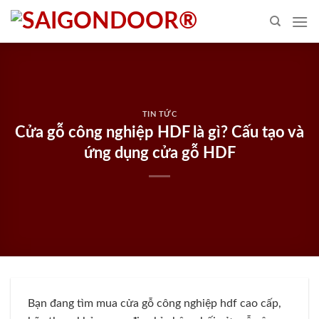
Skip
to
content
TIN TỨC
Cửa gỗ công nghiệp HDF là gì? Cấu tạo và
ứng dụng cửa gỗ HDF
Bạn đang tìm mua cửa gỗ công nghiệp hdf cao cấp,