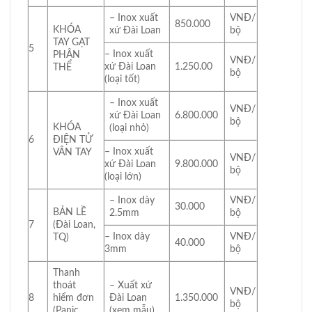
– Inox xuất
VNĐ/
850.000
KHÓA
xứ Đài Loan
bộ
TAY GẠT
5
– Inox xuất
PHÂN
VNĐ/
xứ Đài Loan
1.250.00
THỂ
bộ
(loại tốt)
– Inox xuất
VNĐ/
xứ Đài Loan
6.800.000
bộ
KHÓA
(loại nhỏ)
6
ĐIỆN TỬ
– Inox xuất
VÂN TAY
VNĐ/
xứ Đài Loan
9.800.000
bộ
(loại lớn)
– Inox dày
VNĐ/
30.000
BẢN LỀ
2.5mm
bộ
7
(Đài Loan,
– Inox dày
VNĐ/
TQ)
40.000
3mm
bộ
Thanh
thoát
– Xuất xứ
VNĐ/
8
hiểm đơn
Đài Loan
1.350.000
bộ
(Panic
(xem mẫu)