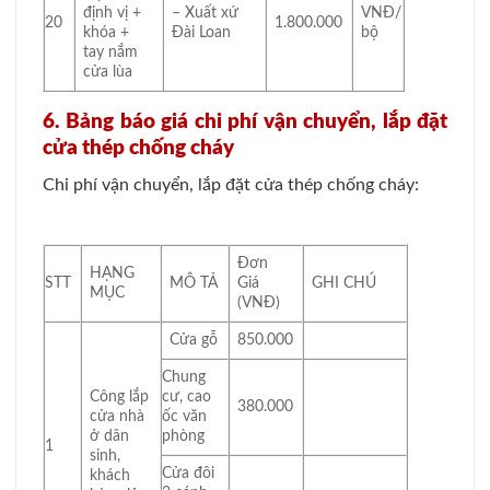
định vị +
– Xuất xứ
VNĐ/
20
1.800.000
khóa +
Đài Loan
bộ
tay nắm
cửa lùa
6. Bảng báo giá chi phí vận chuyển, lắp đặt
cửa thép chống cháy
Chi phí vận chuyển, lắp đặt cửa thép chống cháy:
Đơn
HẠNG
STT
MÔ TẢ
Giá
GHI CHÚ
MỤC
(VNĐ)
Cửa gỗ
850.000
Chung
Công lắp
cư, cao
380.000
cửa nhà
ốc văn
ở dân
phòng
1
sinh,
Cửa đôi
khách