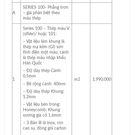
SERIES 100- Phẳng trơn
A
– giá phân biệt theo
màu thép
Series 100 – Thép màu V
(silVer)/ hoặc 101:
– Vật liệu làm khung là
thép mạ kẽm (GI) sơn
tĩnh điện một màu, cánh
là thép màu nhập khẩu
Hàn Quốc
– Độ dày thép Cánh:
0.5mm
1
m2
1.990.000
– Bề rộng cánh: 40mm
– Độ dày thép Khung:
1.2mm
– Vật liệu bên trong:
Honeycomb, Khung
xương gia cố 1.6mm
– 3 Bản lề lá inox, ron
cao su, đóng gói carton