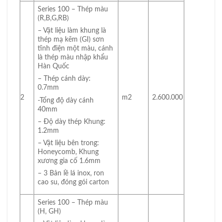
Series 100 – Thép màu
(R,B,G,RB)
– Vật liệu làm khung là
thép mạ kẽm (GI) sơn
tĩnh điện một màu, cánh
là thép màu nhập khẩu
Hàn Quốc
– Thép cánh dày:
0.7mm
2
m2
2.600.000
-Tổng độ dày cánh
40mm
– Độ dày thép Khung:
1.2mm
– Vật liệu bên trong:
Honeycomb, Khung
xương gia cố 1.6mm
– 3 Bản lề lá inox, ron
cao su, đóng gói carton
Series 100 – Thép màu
(H, GH)