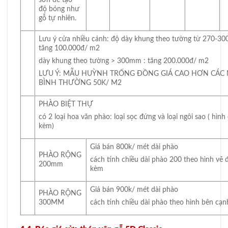
độ bóng như
gỗ tự nhiên.
Lưu ý cửa nhiều cánh: độ dày khung theo tường từ 270-3
tăng 100.000đ/ m2
dày khung theo tường > 300mm : tăng 200.000đ/ m2
LƯU Ý: MẪU HUỲNH TRỐNG ĐỒNG GIÁ CAO HƠN CÁC
BÌNH THƯỜNG 50K/ M2
PHÀO BIỆT THỰ
có 2 loại hoa văn phào: loại sọc đứng và loại ngôi sao ( hình
kèm)
Giá bán 800k/ mét dài phào
PHÀO RỘNG
cách tính chiều dài phào 200 theo hình vẽ 
200mm
kèm
Giá bán 900k/ mét dài phào
PHÀO RỘNG
300MM
cách tính chiều dài phào theo hình bên cạn