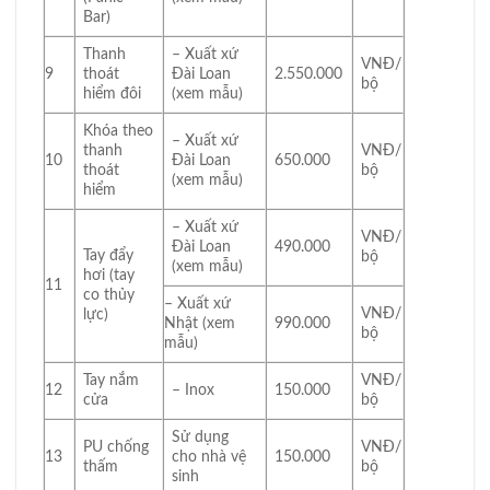
Bar)
Thanh
– Xuất xứ
VNĐ/
9
thoát
Đài Loan
2.550.000
bộ
hiểm đôi
(xem mẫu)
Khóa theo
– Xuất xứ
thanh
VNĐ/
10
Đài Loan
650.000
thoát
bộ
(xem mẫu)
hiểm
– Xuất xứ
VNĐ/
Đài Loan
490.000
Tay đẩy
bộ
(xem mẫu)
hơi (tay
11
co thủy
– Xuất xứ
VNĐ/
lực)
Nhật (xem
990.000
bộ
mẫu)
Tay nắm
VNĐ/
12
– Inox
150.000
cửa
bộ
Sử dụng
PU chống
VNĐ/
13
cho nhà vệ
150.000
thấm
bộ
sinh