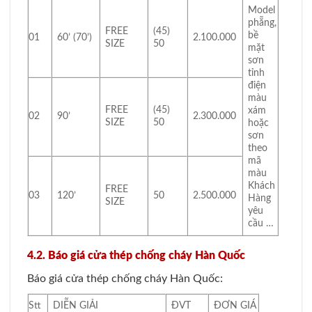
Model
phẵng,
FREE
(45)
bề
01
60’ (70’)
2.100.000
SIZE
50
mặt
sơn
tỉnh
điện
màu
FREE
(45)
xám
02
90’
2.300.000
SIZE
50
hoặc
sơn
theo
mã
màu
Khách
FREE
03
120’
50
2.500.000
Hàng
SIZE
yêu
cầu …
4.2. Báo giá cửa thép chống cháy Hàn Quốc
Báo giá cửa thép chống cháy Hàn Quốc:
Stt
DIỄN GIẢI
ĐVT
ĐƠN GIÁ