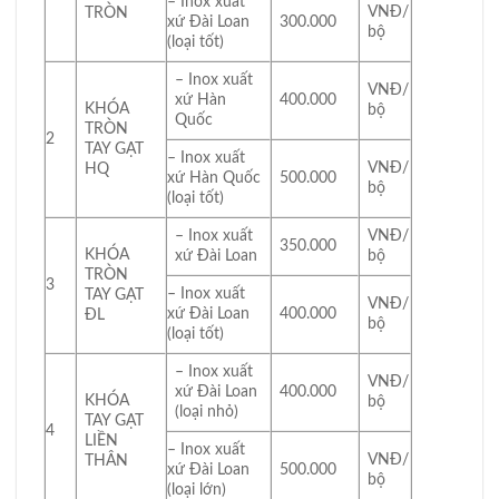
– Inox xuất
VNĐ/
TRÒN
xứ Đài Loan
300.000
bộ
(loại tốt)
– Inox xuất
VNĐ/
xứ Hàn
400.000
KHÓA
bộ
Quốc
TRÒN
2
TAY GẠT
– Inox xuất
VNĐ/
HQ
xứ Hàn Quốc
500.000
bộ
(loại tốt)
– Inox xuất
VNĐ/
350.000
KHÓA
xứ Đài Loan
bộ
TRÒN
3
– Inox xuất
TAY GẠT
VNĐ/
xứ Đài Loan
400.000
ĐL
bộ
(loại tốt)
– Inox xuất
VNĐ/
xứ Đài Loan
400.000
KHÓA
bộ
(loại nhỏ)
TAY GẠT
4
LIỀN
– Inox xuất
VNĐ/
THÂN
xứ Đài Loan
500.000
bộ
(loại lớn)