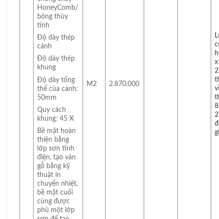
HoneyComb/
bông thủy
tinh
L
Độ dày thép
c
cánh
h
Độ dày thép
x
khung
t
Độ dày tổng
M2
2.870.000
v
thể của cánh:
t
50mm
8
Quy cách
khung: 45 X
đ
Bề mặt hoàn
g
thiện bằng
lớp sơn tĩnh
điện, tạo vân
gỗ bằng kỹ
thuật in
chuyển nhiệt,
bề mặt cuối
cùng được
phủ một lớp
sơn để tạo