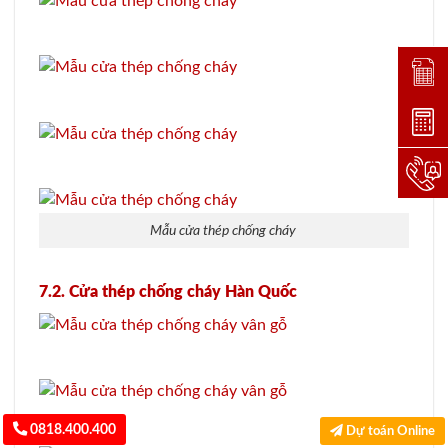
Đặt lị
Dự toá
Hotlin
Mẫu cửa thép chống cháy
7.2. Cửa thép chống cháy Hàn Quốc
0818.400.400
Dự toán Online