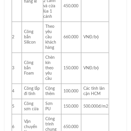
2 cánh
hàng lẻ
và cửa
450.000
lùa 1
cánh
Theo
Công
yêu
2
bắn
cầu
660.000
VNĐ/bộ
Silicon
khách
hàng
Chèn
Công
kín
3
bắn
theo
150.000
VNĐ/bộ
Foam
yêu
cầu
Công lắp
Cộng
Các tỉnh lân
4
100.000
đi tỉnh
thêm
cận HCM
Công
Sơn
5
150.000
500.000đ/m2
sơn cửa
PU
Công
Vận
trình
6
chuyển
650.000
chung