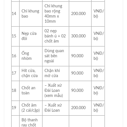
Chỉ khung
Chỉ khung
bao rộng
VNĐ/
14
200.000
bao
40mm x
bộ
10mm
02 nẹp
Nẹp cửa
VNĐ/
15
bánh ú + 02
300.000
đôi
bộ
chốt âm
Dùng quan
Ống
VNĐ/
16
sát bên
90.000
nhòm
bộ
ngoài
Hít cửa,
Chặn khi
VNĐ/
17
90.000
chặn cửa
mở cửa
bộ
– Xuất xứ
Chốt an
VNĐ/
18
Đài Loan
90.000
toàn
bộ
(xem mẫu)
Chốt âm
– Xuất xứ
VNĐ/
19
200.000
(2 cái/cặp)
Đài Loan
bộ
Bộ thanh
ray chốt