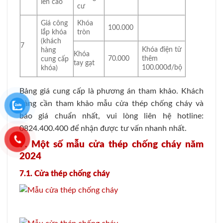
lên cao
cư
Giá công
Khóa
100.000
lắp khóa
tròn
(khách
7
Khóa điện tử
hàng
Khóa
70.000
thêm
cung cấp
tay gạt
100.000đ/bộ
khóa)
Bảng giá cung cấp là phương án tham khảo. Khách
hàng cần tham khảo mẫu cửa thép chống cháy và
báo giá chuẩn nhất, vui lòng liên hệ hotline:
0824.400.400 để nhận được tư vấn nhanh nhất.
7. Một số mẫu cửa thép chống cháy năm
2024
7.1. Cửa thép chống cháy