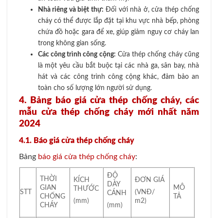
Nhà riêng và biệt thự:
Đối với nhà ở, cửa thép chống
cháy có thể được lắp đặt tại khu vực nhà bếp, phòng
chứa đồ hoặc gara để xe, giúp giảm nguy cơ cháy lan
trong không gian sống.
Các công trình công cộng:
Cửa thép chống cháy cũng
là một yêu cầu bắt buộc tại các nhà ga, sân bay, nhà
hát và các công trình công cộng khác, đảm bảo an
toàn cho số lượng lớn người sử dụng.
4. Bảng báo giá cửa thép chống cháy, các
mẫu cửa thép chống cháy mới nhất năm
2024
4.1. Báo giá cửa thép chống cháy
Bảng
báo giá cửa thép chống cháy
:
ĐỘ
THỜI
KÍCH
ĐƠN GIÁ
DÀY
GIAN
MÔ
THƯỚC
STT
(VNĐ/
CÁNH
CHỐNG
TẢ
(mm)
m
2
)
CHÁY
(mm)