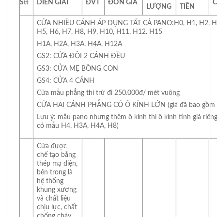
Stt
DIỄN GIẢI
ĐVT
ĐƠN GIÁ
C
LƯỢNG
TIỀN
CỬA NHIỀU CÁNH ÁP DỤNG TẤT CẢ PANO:H0, H1, H2, H3
H5, H6, H7, H8, H9, H10, H11, H12. H15
H1A, H2A, H3A, H4A, H12A
GS2: CỬA ĐÔI 2 CÁNH ĐỀU
GS3: CỬA MẸ BỒNG CON
GS4: CỬA 4 CÁNH
Cửa mẫu phẳng thì trừ đi 250.000đ/ mét vuông
CỬA HAI CÁNH PHẲNG CÓ Ô KÍNH LỚN (giá đã bao gồm ô
Lưu ý: mẫu pano nhưng thêm ô kính thì ô kính tính giá riêng.
có mẫu H4, H3A, H4A, H8)
Cửa được
chế tạo bằng
thép mạ điện,
bên trong là
hệ thống
khung xương
và chất liệu
chịu lực, chất
chống cháy