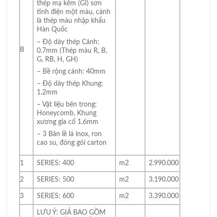
thép mạ kẽm (GI) sơn
tĩnh điện một màu, cánh
là thép màu nhập khẩu
Hàn Quốc
– Độ dày thép Cánh:
B
0.7mm (Thép màu R, B,
G, RB, H, GH)
– Bề rộng cánh: 40mm
– Độ dày thép Khung:
1.2mm
– Vật liệu bên trong:
Honeycomb, Khung
xương gia cố 1.6mm
– 3 Bản lề lá inox, ron
cao su, đóng gói carton
1
SERIES: 400
m2
2.990.000
2
SERIES: 500
m2
3.190.000
3
SERIES: 600
m2
3.390.000
LƯU Ý: GIÁ BAO GỒM