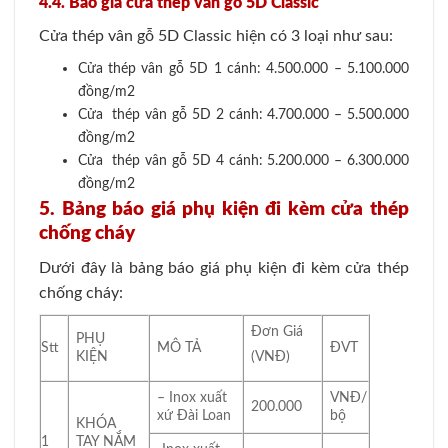
4.4. Báo giá cửa thép vân gỗ 5D Classic
Cửa thép vân gỗ 5D Classic hiện có 3 loại như sau:
Cửa thép vân gỗ 5D 1 cánh: 4.500.000 – 5.100.000
đồng/m2
Cửa thép vân gỗ 5D 2 cánh: 4.700.000 – 5.500.000
đồng/m2
Cửa thép vân gỗ 5D 4 cánh: 5.200.000 – 6.300.000
đồng/m2
5. Bảng báo giá phụ kiện đi kèm cửa thép
chống cháy
Dưới đây là bảng báo giá phụ kiện đi kèm cửa thép
chống cháy:
Đơn Giá
PHỤ
Stt
MÔ TẢ
ĐVT
KIỆN
(VNĐ)
– Inox xuất
VNĐ/
200.000
xứ Đài Loan
bộ
KHÓA
1
TAY NẮM