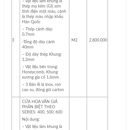
– Vật liệu làm khung là
thép mạ kẽm (GI) sơn
tĩnh điện một màu, cánh
là thép màu nhập khẩu
Hàn Quốc
– Thép cánh dày:
0.7mm
3
M2
2.800.000
-Tổng độ dày cánh
40mm
– Độ dày thép Khung:
1.2mm
– Vật liệu bên trong:
Honeycomb, Khung
xương gia cố 1.6mm
– 3 Bản lề lá inox, ron
cao su, đóng gói carton
CỬA HOA VĂN GIÁ
PHÂN BIỆT THEO
SERIES: 400, 500, 600
Nội dung:
– Vật liệu làm khung là