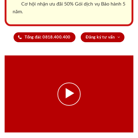
Cơ hội nhận ưu đãi 50% Gói dịch vụ Bảo hành 5
năm.
Tổng đài: 0818.400.400
Đăng ký tư vấn