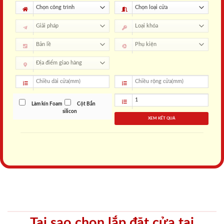
Làm kín Foam
Cột Bắn
silicon
XEM KẾT QUẢ
Tại sao chọn lắp đặt cửa tại