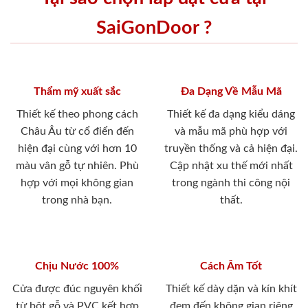
SaiGonDoor ?
Thẩm mỹ xuất sắc
Đa Dạng Về Mẫu Mã
Thiết kế theo phong cách
Thiết kế đa dạng kiểu dáng
Châu Âu từ cổ điển đến
và mẫu mã phù hợp với
hiện đại cùng với hơn 10
truyền thống và cả hiện đại.
màu vân gỗ tự nhiên. Phù
Cập nhật xu thế mới nhất
hợp với mọi không gian
trong ngành thi công nội
trong nhà bạn.
thất.
Chịu Nước 100%
Cách Âm Tốt
Cửa được đúc nguyên khối
Thiết kế dày dặn và kín khít
từ bột gỗ và PVC kết hợp
đem đến không gian riêng