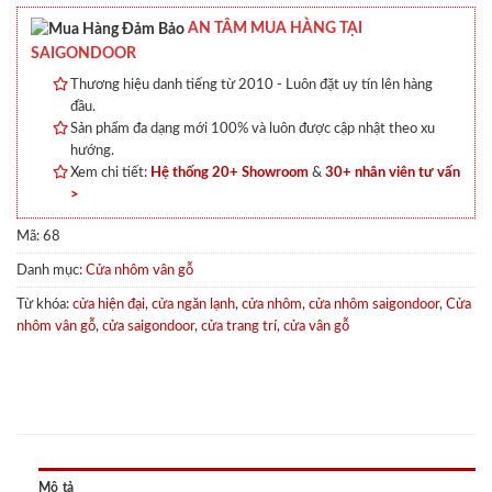
AN TÂM MUA HÀNG TẠI
SAIGONDOOR
Thương hiệu danh tiếng từ 2010 - Luôn đặt uy tín lên hàng
đầu.
Sản phẩm đa dạng mới 100% và luôn được cập nhật theo xu
hướng.
Xem chi tiết:
Hệ thống 20+ Showroom
&
30+ nhân viên tư vấn
>
Mã:
68
Danh mục:
Cửa nhôm vân gỗ
Từ khóa:
cửa hiện đại
,
cửa ngăn lạnh
,
cửa nhôm
,
cửa nhôm saigondoor
,
Cửa
nhôm vân gỗ
,
cửa saigondoor
,
cửa trang trí
,
cửa vân gỗ
Mô tả