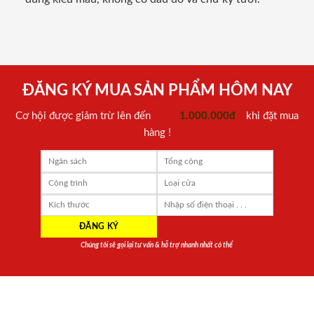
ĐĂNG KÝ MUA SẢN PHẨM HÔM NAY
Cơ hội được giảm trừ lên đến
1.000.000đ
khi đặt mua
hàng !
Chúng tôi sẽ gọi lại tư vấn & hỗ trợ nhanh nhất có thể