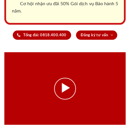
Cơ hội nhận ưu đãi 50% Gói dịch vụ Bảo hành 5
năm.
Tổng đài: 0818.400.400
Đăng ký tư vấn