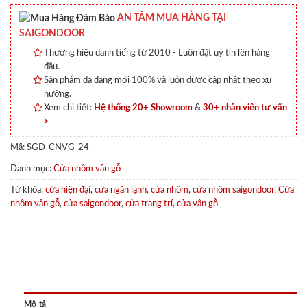
AN TÂM MUA HÀNG TẠI
SAIGONDOOR
Thương hiệu danh tiếng từ 2010 - Luôn đặt uy tín lên hàng
đầu.
Sản phẩm đa dạng mới 100% và luôn được cập nhật theo xu
hướng.
Xem chi tiết:
Hệ thống 20+ Showroom
&
30+ nhân viên tư vấn
>
Mã:
SGD-CNVG-24
Danh mục:
Cửa nhôm vân gỗ
Từ khóa:
cửa hiện đại
,
cửa ngăn lạnh
,
cửa nhôm
,
cửa nhôm saigondoor
,
Cửa
nhôm vân gỗ
,
cửa saigondoor
,
cửa trang trí
,
cửa vân gỗ
Mô tả