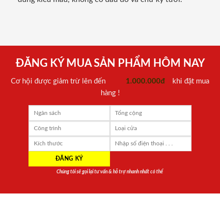
ĐĂNG KÝ MUA SẢN PHẨM HÔM NAY
Cơ hội được giảm trừ lên đến
1.000.000đ
khi đặt mua
hàng !
Chúng tôi sẽ gọi lại tư vấn & hỗ trợ nhanh nhất có thể