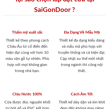
SaiGonDoor ?
Thẩm mỹ xuất sắc
Đa Dạng Về Mẫu Mã
Thiết kế theo phong cách
Thiết kế đa dạng kiểu dáng
Châu Âu từ cổ điển đến
và mẫu mã phù hợp với
hiện đại cùng với hơn 10
truyền thống và cả hiện đại.
màu vân gỗ tự nhiên. Phù
Cập nhật xu thế mới nhất
hợp với mọi không gian
trong ngành thi công nội
trong nhà bạn.
thất.
Chịu Nước 100%
Cách Âm Tốt
Cửa được đúc nguyên khối
Thiết kế dày dặn và kín khít
từ bột gỗ và PVC kết hợp
đem đến không gian riêng