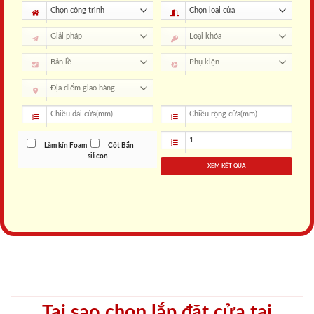
Làm kín Foam
Cột Bắn
silicon
XEM KẾT QUẢ
Tại sao chọn lắp đặt cửa tại