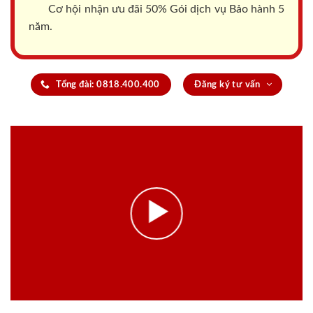
Cơ hội nhận ưu đãi 50% Gói dịch vụ Bảo hành 5
năm.
Tổng đài: 0818.400.400
Đăng ký tư vấn