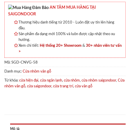
AN TÂM MUA HÀNG TẠI
SAIGONDOOR
Thương hiệu danh tiếng từ 2010 - Luôn đặt uy tín lên hàng
đầu.
Sản phẩm đa dạng mới 100% và luôn được cập nhật theo xu
hướng.
Xem chi tiết:
Hệ thống 20+ Showroom
&
30+ nhân viên tư vấn
>
Mã:
SGD-CNVG-58
Danh mục:
Cửa nhôm vân gỗ
Từ khóa:
cửa hiện đại
,
cửa ngăn lạnh
,
cửa nhôm
,
cửa nhôm saigondoor
,
Cửa
nhôm vân gỗ
,
cửa saigondoor
,
cửa trang trí
,
cửa vân gỗ
Mô tả