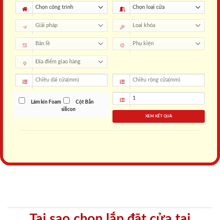
Làm kín Foam
Cột Bắn
silicon
XEM KẾT QUẢ
Tại sao chọn lắp đặt cửa tại