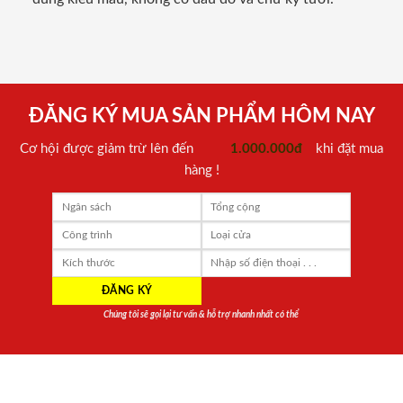
ĐĂNG KÝ MUA SẢN PHẨM HÔM NAY
Cơ hội được giảm trừ lên đến
1.000.000đ
khi đặt mua
hàng !
Chúng tôi sẽ gọi lại tư vấn & hỗ trợ nhanh nhất có thể