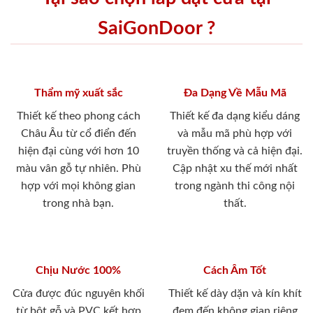
SaiGonDoor ?
Thẩm mỹ xuất sắc
Đa Dạng Về Mẫu Mã
Thiết kế theo phong cách
Thiết kế đa dạng kiểu dáng
Châu Âu từ cổ điển đến
và mẫu mã phù hợp với
hiện đại cùng với hơn 10
truyền thống và cả hiện đại.
màu vân gỗ tự nhiên. Phù
Cập nhật xu thế mới nhất
hợp với mọi không gian
trong ngành thi công nội
trong nhà bạn.
thất.
Chịu Nước 100%
Cách Âm Tốt
Cửa được đúc nguyên khối
Thiết kế dày dặn và kín khít
từ bột gỗ và PVC kết hợp
đem đến không gian riêng