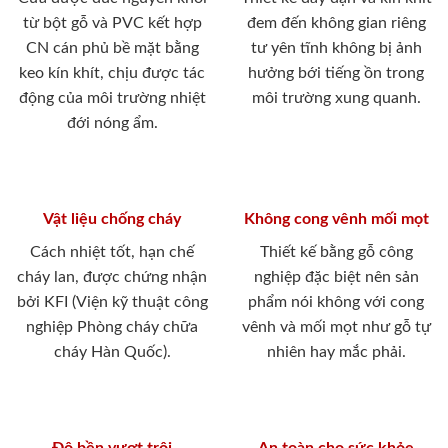
từ bột gỗ và PVC kết hợp
đem đến không gian riêng
CN cán phủ bề mặt bằng
tư yên tĩnh không bị ảnh
keo kín khít, chịu được tác
hưởng bới tiếng ồn trong
động của môi trường nhiệt
môi trường xung quanh.
đới nóng ẩm.
Vật liệu chống cháy
Không cong vênh mối mọt
Cách nhiệt tốt, hạn chế
Thiết kế bằng gỗ công
cháy lan, được chứng nhận
nghiệp đặc biệt nên sản
bởi KFI (Viện kỹ thuật công
phẩm nói không với cong
nghiệp Phòng cháy chữa
vênh và mối mọt như gỗ tự
cháy Hàn Quốc).
nhiên hay mắc phải.
Độ bền vượt trội
An toàn cho sức khỏe