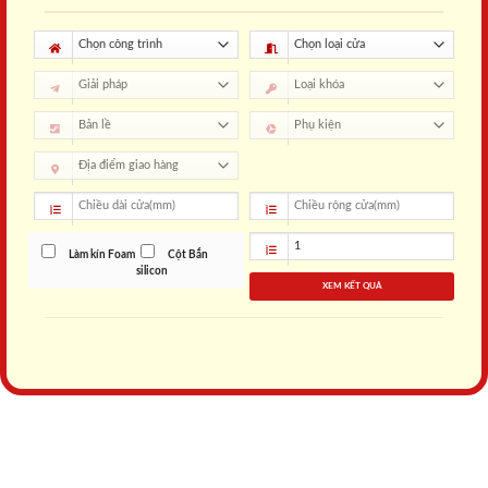
Làm kín Foam
Cột Bắn
silicon
XEM KẾT QUẢ