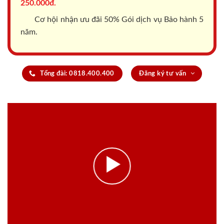
250.000đ.
Cơ hội nhận ưu đãi 50% Gói dịch vụ Bảo hành 5
năm.
Tổng đài: 0818.400.400
Đăng ký tư vấn