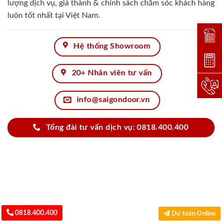
lượng dịch vụ, giá thành & chính sách chăm sóc khách hàng
luôn tốt nhất tại Việt Nam.
Đặt lị
Hệ thống Showroom
Dự toá
20+ Nhân viên tư vấn
Hotlin
info@saigondoor.vn
Tổng đài tư vấn dịch vụ: 0818.400.400
0818.400.400
Dự toán Online