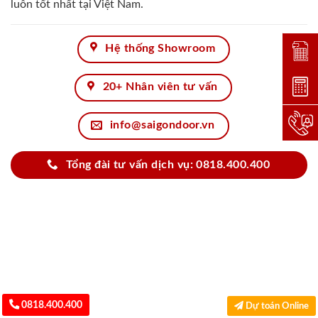
luôn tốt nhất tại Việt Nam.
Hệ thống Showroom
Đặt lị
Dự toá
20+ Nhân viên tư vấn
Hotlin
info@saigondoor.vn
Tổng đài tư vấn dịch vụ: 0818.400.400
0818.400.400
Dự toán Online