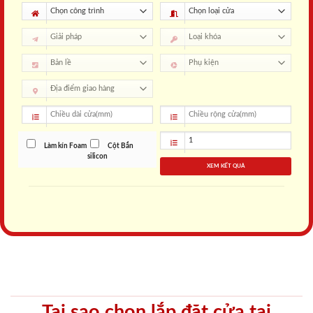
Làm kín Foam
Cột Bắn
silicon
XEM KẾT QUẢ
Tại sao chọn lắp đặt cửa tại