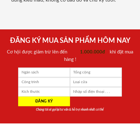
đúng kiểu mẫu, không có dấu đỏ và chữ ký tươi.
ĐĂNG KÝ MUA SẢN PHẨM HÔM NAY
Cơ hội được giảm trừ lên đến
1.000.000đ
khi đặt mua
hàng !
Chúng tôi sẽ gọi lại tư vấn & hỗ trợ nhanh nhất có thể