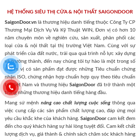
HỆ THỐNG SIÊU THỊ CỬA & NỘI THẤT SAIGONDOOR
SaigonDoor.vn
là thương hiệu danh tiếng thuộc Công Ty CP
Thương Mại Dịch Vụ Và Kỹ Thuật WIN, Đơn vị có hơn 10
năm chuyên môn về nghiên cứu, sản xuất, phân phối các
loại cửa & nội thất tại thị trường Việt Nam. Cùng với sự
phát triển của đất nước, trải qua quá trình nỗ lực xây dựng
và trưởng thành, đến nay chúng tôi tự hào là một trong số
ít đơn vị có sản phẩm đạt được những Tiêu chuẩn chứng
nhận ISO, chứng nhận hợp chuẩn hợp quy theo tiêu chuẩn
tại Việt Nam và thương hiệu
SaigonDoor
đã trở thành một
trong những thương hiệu danh tiếng hàng đầu.
Mang sứ mệnh
nâng cao chất lượng cuộc sống
thông qua
việc cung cấp các sản phẩm chất lượng cao, đáp ứng mọi
yêu cầu khắc khe của khách hàng.
SaigonDoor
cam kết đem
đến cho quý khách hàng sự hài lòng tuyệt đối. Cam kết chất
lượng dịch vụ, giá thành & chính sách chăm sóc khách hàng