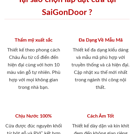
SaiGonDoor ?
Thẩm mỹ xuất sắc
Đa Dạng Về Mẫu Mã
Thiết kế theo phong cách
Thiết kế đa dạng kiểu dáng
Châu Âu từ cổ điển đến
và mẫu mã phù hợp với
hiện đại cùng với hơn 10
truyền thống và cả hiện đại.
màu vân gỗ tự nhiên. Phù
Cập nhật xu thế mới nhất
hợp với mọi không gian
trong ngành thi công nội
trong nhà bạn.
thất.
Chịu Nước 100%
Cách Âm Tốt
Cửa được đúc nguyên khối
Thiết kế dày dặn và kín khít
từ bột gỗ và PVC kết hợp
đem đến không gian riêng