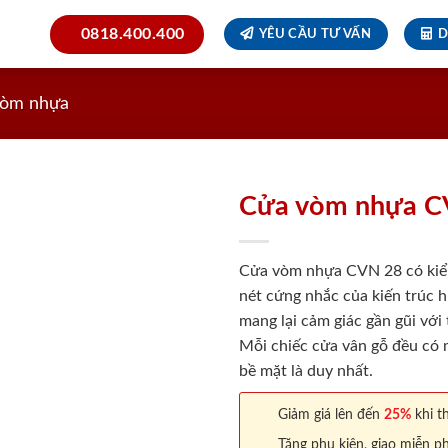
0818.400.400
YÊU CẦU TƯ VẤN
D
vòm nhựa
Cửa vòm nhựa C
Cửa vòm nhựa CVN 28 có kiể
nét cứng nhắc của kiến trúc h
mang lại cảm giác gần gũi với
Mỗi chiếc cửa vân gỗ đều có m
bề mặt là duy nhất.
Giảm giá lên đến
25%
khi th
Tặng phụ kiện, giao miễn ph