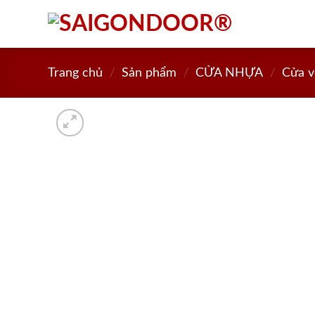
Skip
to
content
Trang chủ
/
Sản phẩm
/
CỬA NHỰA
/
Cửa 