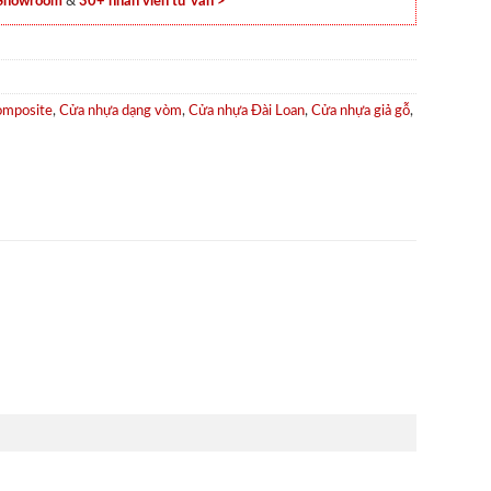
 Showroom
&
30+ nhân viên tư vấn >
omposite
,
Cửa nhựa dạng vòm
,
Cửa nhựa Đài Loan
,
Cửa nhựa giả gỗ
,