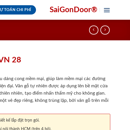
SaiGonDoor®
Ự TOÁN CHI PHÍ
VN 28
u dáng cong mềm mại, giúp làm mềm mại các đường
iện đại. Vân gỗ tự nhiên được áp dụng lên bề mặt cửa
 thiên nhiên, tạo điểm nhấn thẩm mỹ cho không gian.
ột vẻ đẹp riêng, không trùng lặp, bởi vân gỗ trên mỗi
iết kế lắp đặt trọn gói.
í nội thành HCM (trên 4 bộ).