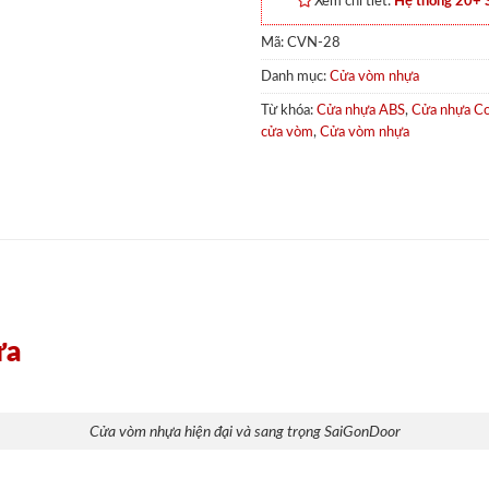
Xem chi tiết:
Hệ thống 20+
Mã:
CVN-28
Danh mục:
Cửa vòm nhựa
Từ khóa:
Cửa nhựa ABS
,
Cửa nhựa C
cửa vòm
,
Cửa vòm nhựa
ựa
Cửa vòm nhựa hiện đại và sang trọng SaiGonDoor