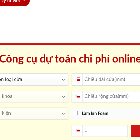
 ký tư vấn
Công cụ dự toán chi phí onlin
Làm kín Foam