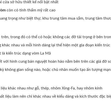
i cửa sở hữu thiết kế nổi bật nhất
vòm
còn có tính thẩm mỹ rất cao
 sang trọng như biệt thự, khu trung tâm mua sắm, trung tâm thư
n trên, trong đó có thể có hoặc không các đỡ tải trọng ở bên tro
g khác nhau và mỗi hình dáng lại thể hiện một gia đoạn kiến trú
t là kiến trúc dạng vòm La Mã
ết với hình cung bán nguyệt hoàn hảo nằm bên trên các giá đỡ s
ất kỳ không gian sống nào, hoặc chủ nhân muốn tạo ấn tượng mạ
 liệu khác nhau như gỗ, thép, nhôm Xing-Fa, hay nhôm kính
ất liệu làm nên chỉ khác nhau về kiểu dáng và kích thước đặc b