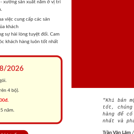
 xưởng sản xuất nằm ở vị trí
.
a việc cung cấp các sản
của khách
 sự hài lòng tuyệt đối. Cam
sóc khách hàng luôn tốt nhất
8/2026
gói.
ên 4 bộ).
00đ.
"Khi bán m
tốt, chúng
 5 năm.
hàng để cố
nhất và ph
Trần Văn Lãm