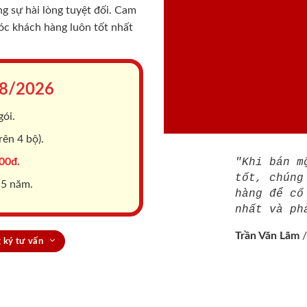
 sự hài lòng tuyệt đối. Cam
sóc khách hàng luôn tốt nhất
8/2026
gói.
ên 4 bộ).
00đ.
"Khi bán m
tốt, chúng
 5 năm.
hàng để cố
nhất và ph
Trần Văn Lãm
 ký tư vấn