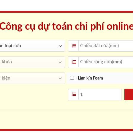
Công cụ dự toán chi phí onlin
Làm kín Foam