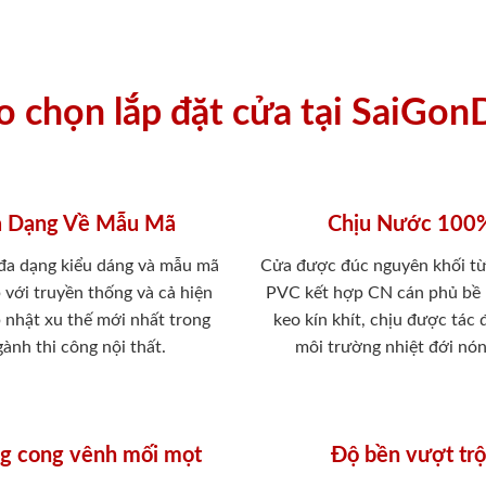
ao chọn lắp đặt cửa tại SaiGon
 Dạng Về Mẫu Mã
Chịu Nước 100
 đa dạng kiểu dáng và mẫu mã
Cửa được đúc nguyên khối từ
 với truyền thống và cả hiện
PVC kết hợp CN cán phủ bề
p nhật xu thế mới nhất trong
keo kín khít, chịu được tác
ành thi công nội thất.
môi trường nhiệt đới nó
g cong vênh mối mọt
Độ bền vượt trộ