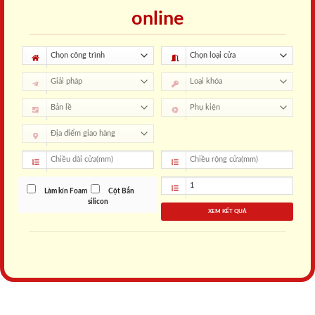
online
Làm kín Foam
Cột Bắn
silicon
XEM KẾT QUẢ