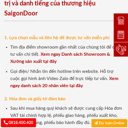
trị và danh tiếng của thương hiệu
SaigonDoor
Đặt lị
Dự toá
1. Lựa chọn mẫu và liên hệ để được tư vấn miễn phí
Tìm địa điểm showroom gần nhất của chúng tôi để được
Hotlin
tư vấn chi tiết.
Xem ngay Danh sách Showroom &
Xưởng sản xuất tại đây
Gọi điện/ Nhắn tin đến hotline trên website. Hỗ trợ
cuộc gọi hình ảnh Video Zalo để trực tiếp tư vấn.
Xem
ngay danh sách 20 nhân viên tại đây
2. Hóa đơn và giấy tờ đảm bảo
Sau khi mua hàng quý khách sẽ được cung cấp Hóa đơn
VAT tài chính hợp lệ, phiếu giao hàng, phiếu xuất kho,
phiếu giao hàng, phiếu bảo hành đầy đủ.
0818.400.400
Dự toán Online