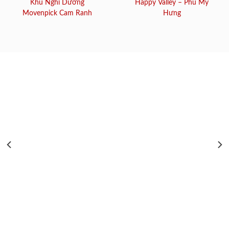
Khu Nghỉ Dưỡng
Happy Valley – Phú Mỹ
Movenpick Cam Ranh
Hưng