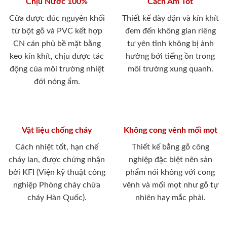
Chịu Nước 100%
Cách Âm Tốt
Cửa được đúc nguyên khối
Thiết kế dày dặn và kín khít
từ bột gỗ và PVC kết hợp
đem đến không gian riêng
CN cán phủ bề mặt bằng
tư yên tĩnh không bị ảnh
keo kín khít, chịu được tác
hưởng bới tiếng ồn trong
động của môi trường nhiệt
môi trường xung quanh.
đới nóng ẩm.
Vật liệu chống cháy
Không cong vênh mối mọt
Cách nhiệt tốt, hạn chế
Thiết kế bằng gỗ công
cháy lan, được chứng nhận
nghiệp đặc biệt nên sản
bởi KFI (Viện kỹ thuật công
phẩm nói không với cong
nghiệp Phòng cháy chữa
vênh và mối mọt như gỗ tự
cháy Hàn Quốc).
nhiên hay mắc phải.