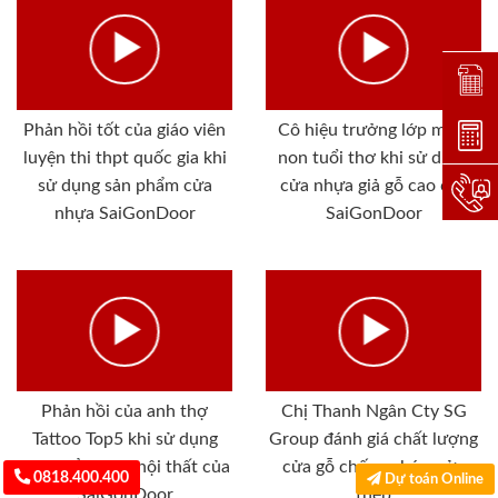
Đặt lị
Phản hồi tốt của giáo viên
Cô hiệu trưởng lớp mầm
Dự toá
luyện thi thpt quốc gia khi
non tuổi thơ khi sử dụng
sử dụng sản phẩm cửa
cửa nhựa giả gỗ cao cấp
Hotlin
nhựa SaiGonDoor
SaiGonDoor
Phản hồi của anh thợ
Chị Thanh Ngân Cty SG
Tattoo Top5 khi sử dụng
Group đánh giá chất lượng
sản phẩm cửa, nội thất của
cửa gỗ chống cháy, cửa
0818.400.400
Dự toán Online
SaiGonDoor
thép