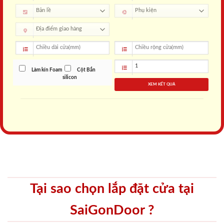
Làm kín Foam
Cột Bắn
silicon
XEM KẾT QUẢ
Tại sao chọn lắp đặt cửa tại
SaiGonDoor ?