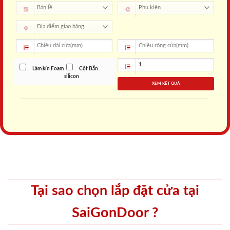
Làm kín Foam
Cột Bắn
silicon
XEM KẾT QUẢ
Tại sao chọn lắp đặt cửa tại
SaiGonDoor ?