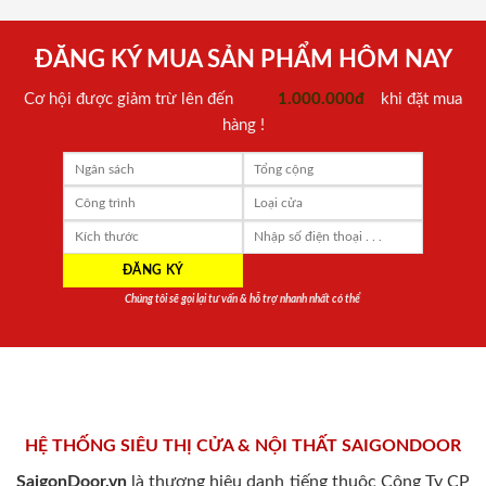
ĐĂNG KÝ MUA SẢN PHẨM HÔM NAY
Cơ hội được giảm trừ lên đến
1.000.000đ
khi đặt mua
hàng !
Chúng tôi sẽ gọi lại tư vấn & hỗ trợ nhanh nhất có thể
HỆ THỐNG SIÊU THỊ CỬA & NỘI THẤT SAIGONDOOR
SaigonDoor.vn
là thương hiệu danh tiếng thuộc Công Ty CP