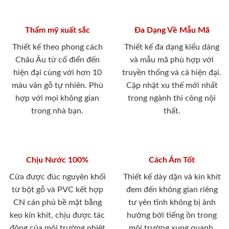
Thẩm mỹ xuất sắc
Đa Dạng Về Mẫu Mã
Thiết kế theo phong cách
Thiết kế đa dạng kiểu dáng
Châu Âu từ cổ điển đến
và mẫu mã phù hợp với
hiện đại cùng với hơn 10
truyền thống và cả hiện đại.
màu vân gỗ tự nhiên. Phù
Cập nhật xu thế mới nhất
hợp với mọi không gian
trong ngành thi công nội
trong nhà bạn.
thất.
Chịu Nước 100%
Cách Âm Tốt
Cửa được đúc nguyên khối
Thiết kế dày dặn và kín khít
từ bột gỗ và PVC kết hợp
đem đến không gian riêng
CN cán phủ bề mặt bằng
tư yên tĩnh không bị ảnh
keo kín khít, chịu được tác
hưởng bới tiếng ồn trong
động của môi trường nhiệt
môi trường xung quanh.