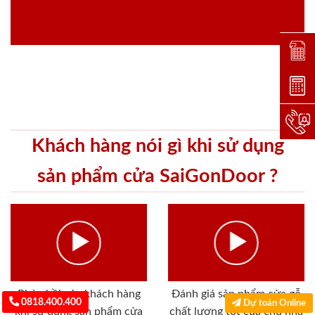
Đặt lị
Dự toá
Hotlin
Khách hàng nói gì khi sử dụng
sản phẩm cửa SaiGonDoor ?
Phản hồi của khách hàng
Đánh giá sản phẩm cửa gỗ
0818.400.400
Dự toán Online
khi sử dụng sản phẩm cửa
chất lượng tốt của chủ nhà