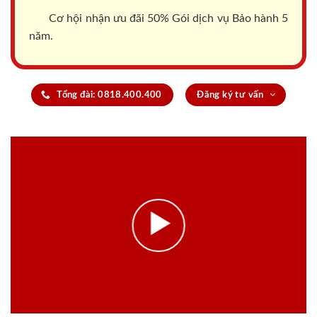
Cơ hội nhận ưu đãi 50% Gói dịch vụ Bảo hành 5
năm.
Tổng đài: 0818.400.400
Đăng ký tư vấn