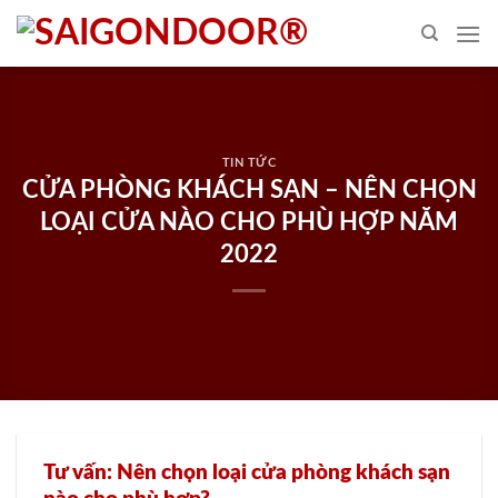
Skip
to
content
TIN TỨC
CỬA PHÒNG KHÁCH SẠN – NÊN CHỌN
LOẠI CỬA NÀO CHO PHÙ HỢP NĂM
2022
Tư vấn: Nên chọn loại cửa phòng khách sạn