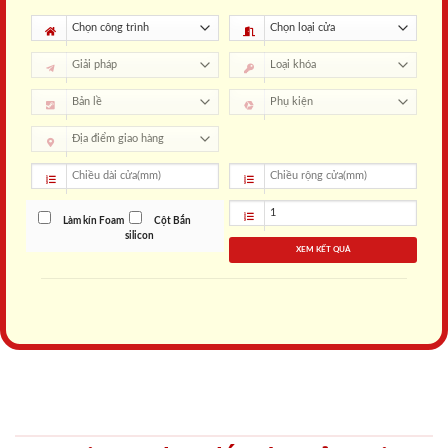
Làm kín Foam
Cột Bắn
silicon
XEM KẾT QUẢ