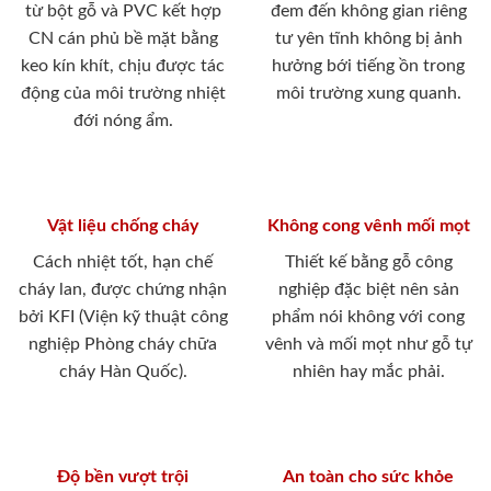
từ bột gỗ và PVC kết hợp
đem đến không gian riêng
CN cán phủ bề mặt bằng
tư yên tĩnh không bị ảnh
keo kín khít, chịu được tác
hưởng bới tiếng ồn trong
động của môi trường nhiệt
môi trường xung quanh.
đới nóng ẩm.
Vật liệu chống cháy
Không cong vênh mối mọt
Cách nhiệt tốt, hạn chế
Thiết kế bằng gỗ công
cháy lan, được chứng nhận
nghiệp đặc biệt nên sản
bởi KFI (Viện kỹ thuật công
phẩm nói không với cong
nghiệp Phòng cháy chữa
vênh và mối mọt như gỗ tự
cháy Hàn Quốc).
nhiên hay mắc phải.
Độ bền vượt trội
An toàn cho sức khỏe