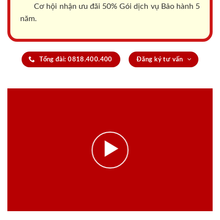
Cơ hội nhận ưu đãi 50% Gói dịch vụ Bảo hành 5
năm.
Tổng đài: 0818.400.400
Đăng ký tư vấn