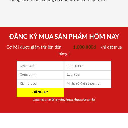
ĐĂNG KÝ MUA SẢN PHẨM HÔM NAY
Cơ hội được giảm trừ lên đến
1.000.000đ
khi đặt mua
hàng !
Chúng tôi sẽ gọi lại tư vấn & hỗ trợ nhanh nhất có thể