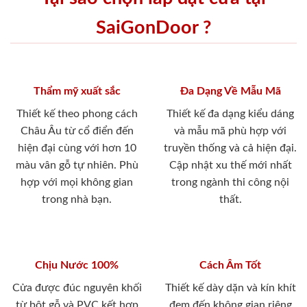
SaiGonDoor ?
Thẩm mỹ xuất sắc
Đa Dạng Về Mẫu Mã
Thiết kế theo phong cách
Thiết kế đa dạng kiểu dáng
Châu Âu từ cổ điển đến
và mẫu mã phù hợp với
hiện đại cùng với hơn 10
truyền thống và cả hiện đại.
màu vân gỗ tự nhiên. Phù
Cập nhật xu thế mới nhất
hợp với mọi không gian
trong ngành thi công nội
trong nhà bạn.
thất.
Chịu Nước 100%
Cách Âm Tốt
Cửa được đúc nguyên khối
Thiết kế dày dặn và kín khít
từ bột gỗ và PVC kết hợp
đem đến không gian riêng