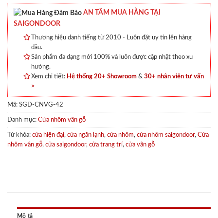
AN TÂM MUA HÀNG TẠI
SAIGONDOOR
Thương hiệu danh tiếng từ 2010 - Luôn đặt uy tín lên hàng
đầu.
Sản phẩm đa dạng mới 100% và luôn được cập nhật theo xu
hướng.
Xem chi tiết:
Hệ thống 20+ Showroom
&
30+ nhân viên tư vấn
>
Mã:
SGD-CNVG-42
Danh mục:
Cửa nhôm vân gỗ
Từ khóa:
cửa hiện đại
,
cửa ngăn lạnh
,
cửa nhôm
,
cửa nhôm saigondoor
,
Cửa
nhôm vân gỗ
,
cửa saigondoor
,
cửa trang trí
,
cửa vân gỗ
Mô tả