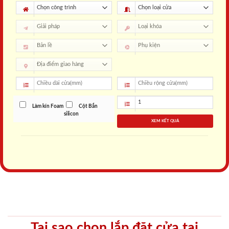
Làm kín Foam
Cột Bắn
silicon
XEM KẾT QUẢ
Tại sao chọn lắp đặt cửa tại