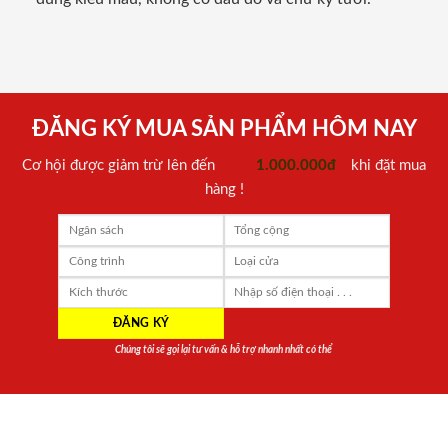
ĐĂNG KÝ MUA SẢN PHẨM HÔM NAY
Cơ hội được giảm trừ lên đến
1.000.000đ
khi đặt mua
hàng !
Chúng tôi sẽ gọi lại tư vấn & hỗ trợ nhanh nhất có thể