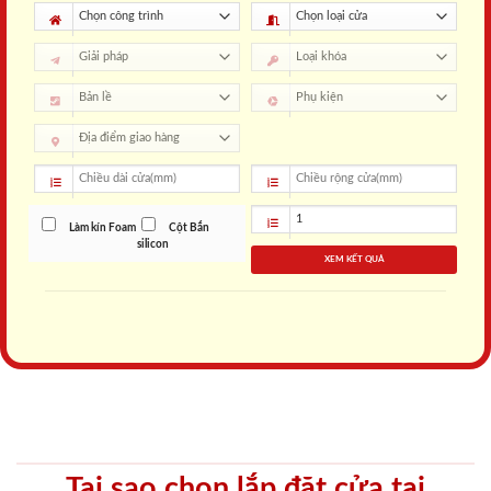
Làm kín Foam
Cột Bắn
silicon
XEM KẾT QUẢ
Tại sao chọn lắp đặt cửa tại