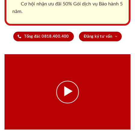
Cơ hội nhận ưu đãi 50% Gói dịch vụ Bảo hành 5
năm.
Tổng đài: 0818.400.400
Đăng ký tư vấn