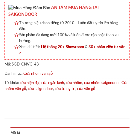
AN TÂM MUA HÀNG TẠI
SAIGONDOOR
Thương hiệu danh tiếng từ 2010 - Luôn đặt uy tín lên hàng
đầu.
Sản phẩm đa dạng mới 100% và luôn được cập nhật theo xu
hướng.
Xem chi tiết:
Hệ thống 20+ Showroom
&
30+ nhân viên tư vấn
>
Mã:
SGD-CNVG-43
Danh mục:
Cửa nhôm vân gỗ
Từ khóa:
cửa hiện đại
,
cửa ngăn lạnh
,
cửa nhôm
,
cửa nhôm saigondoor
,
Cửa
nhôm vân gỗ
,
cửa saigondoor
,
cửa trang trí
,
cửa vân gỗ
Mô tả