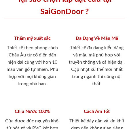
SaiGonDoor ?
Thẩm mỹ xuất sắc
Đa Dạng Về Mẫu Mã
Thiết kế theo phong cách
Thiết kế đa dạng kiểu dáng
Châu Âu từ cổ điển đến
và mẫu mã phù hợp với
hiện đại cùng với hơn 10
truyền thống và cả hiện đại.
màu vân gỗ tự nhiên. Phù
Cập nhật xu thế mới nhất
hợp với mọi không gian
trong ngành thi công nội
trong nhà bạn.
thất.
Chịu Nước 100%
Cách Âm Tốt
Cửa được đúc nguyên khối
Thiết kế dày dặn và kín khít
từ bột gỗ và PVC kết hợp
đem đến không gian riêng