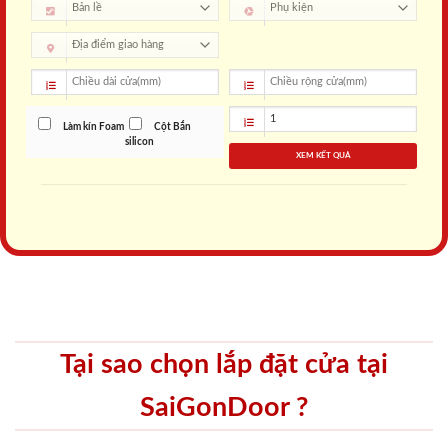
Làm kín Foam
Cột Bắn
silicon
XEM KẾT QUẢ
Tại sao chọn lắp đặt cửa tại
SaiGonDoor ?