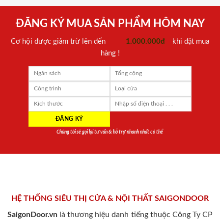
ĐĂNG KÝ MUA SẢN PHẨM HÔM NAY
Cơ hội được giảm trừ lên đến
1.000.000đ
khi đặt mua
hàng !
Chúng tôi sẽ gọi lại tư vấn & hỗ trợ nhanh nhất có thể
HỆ THỐNG SIÊU THỊ CỬA & NỘI THẤT SAIGONDOOR
SaigonDoor.vn
là thương hiệu danh tiếng thuộc Công Ty CP