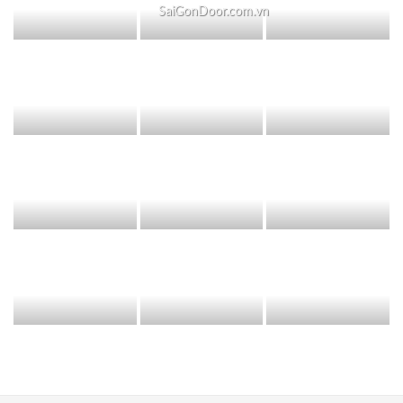
SaiGonDoor.com.vn