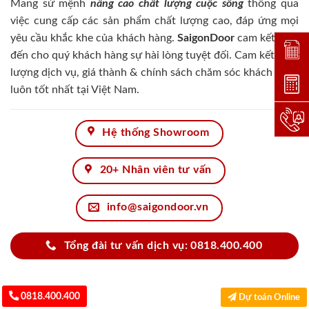
Mang sứ mệnh
nâng cao chất lượng cuộc sống
thông qua
việc cung cấp các sản phẩm chất lượng cao, đáp ứng mọi
yêu cầu khắc khe của khách hàng.
SaigonDoor
cam kết đem
Đặt lị
đến cho quý khách hàng sự hài lòng tuyệt đối. Cam kết chất
lượng dịch vụ, giá thành & chính sách chăm sóc khách hàng
Dự toá
luôn tốt nhất tại Việt Nam.
Hotlin
Hệ thống Showroom
20+ Nhân viên tư vấn
info@saigondoor.vn
Tổng đài tư vấn dịch vụ: 0818.400.400
0818.400.400
Dự toán Online