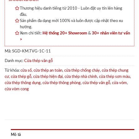
Thương hiệu danh tiếng từ 2010 - Luôn đặt uy tín lên hàng
đầu.
Sản phẩm đa dạng mới 100% và luôn được cập nhật theo xu
hướng.
Xem chi tiết:
Hệ thống 20+ Showroom
&
30+ nhân viên tư vấn
>
Mã:
SGD-KM.TVG-1C-11
Danh mục:
Cửa thép vân gỗ
Từ khóa:
cửa sổ
,
cửa thép an toàn
,
cửa thép chống cháy
,
cửa thép chung
cư
,
cửa thép gỗ
,
cửa thép hiện đại
,
cửa thép nhà chính
,
cửa thép sơn màu
,
cửa thép thông dụng
,
cửa thép thông phòng
,
cửa thép vân gỗ
,
cửa vòm
,
cửa vòm cong
Mô tả