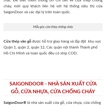
thất. Để biết thêm thông tin chi tiết về cửa thép chống
cháy, mời quý khách liên hệ với hệ thống siêu thị cửa
SaigonDoor và các đại lý trên toàn quốc.
Mẫu góc cửa thép chống cháy
Cửa thép vân gỗ
được hỗ trợ giao hàng và lắp đặt khu vực
Quận 1, quận 2, quận 12, Các quận nội thành Thành phố
Hồ Chí Minh và toàn quốc đều có ship COD.
SAIGONDOOR - NHÀ SẢN XUẤT CỬA
GỖ, CỬA NHỰA, CỬA CHỐNG CHÁY
SaigonDoor®
là nhà sản xuất cửa gỗ, cửa nhựa, cửa chống