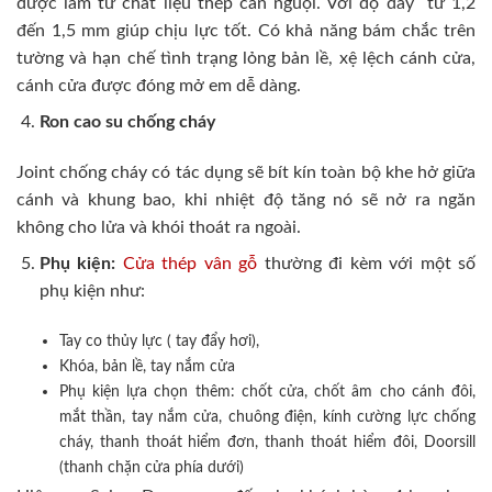
được làm từ chất liệu thép cán nguội. Với độ dày từ 1,2
đến 1,5 mm giúp chịu lực tốt. Có khả năng bám chắc trên
tường và hạn chế tình trạng lỏng bản lề, xệ lệch cánh cửa,
cánh cửa được đóng mở em dễ dàng.
Ron cao su chống cháy
Joint chống cháy có tác dụng sẽ bít kín toàn bộ khe hở giữa
cánh và khung bao, khi nhiệt độ tăng nó sẽ nở ra ngăn
không cho lửa và khói thoát ra ngoài.
Phụ kiện:
Cửa thép vân gỗ
thường đi kèm với một số
phụ kiện như:
Tay co thủy lực ( tay đẩy hơi),
Khóa, bản lề, tay nắm cửa
Phụ kiện lựa chọn thêm: chốt cửa, chốt âm cho cánh đôi,
mắt thần, tay nắm cửa, chuông điện, kính cường lực chống
cháy, thanh thoát hiểm đơn, thanh thoát hiểm đôi, Doorsill
(thanh chặn cửa phía dưới)