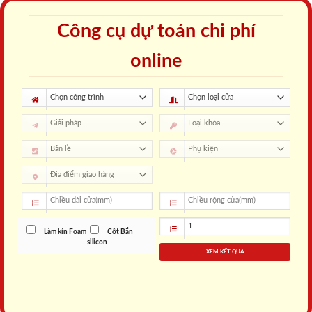
Công cụ dự toán chi phí
online
Làm kín Foam
Cột Bắn
silicon
XEM KẾT QUẢ