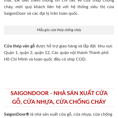
thất. Để biết thêm thông tin chi tiết về cửa thép chống
cháy, mời quý khách liên hệ với hệ thống siêu thị cửa
SaigonDoor và các đại lý trên toàn quốc.
Mẫu góc cửa thép chống cháy
Cửa thép vân gỗ
được hỗ trợ giao hàng và lắp đặt khu vực
Quận 1, quận 2, quận 12, Các quận nội thành Thành phố
Hồ Chí Minh và toàn quốc đều có ship COD.
SAIGONDOOR - NHÀ SẢN XUẤT CỬA
GỖ, CỬA NHỰA, CỬA CHỐNG CHÁY
SaigonDoor®
là nhà sản xuất cửa gỗ, cửa nhựa, cửa chống