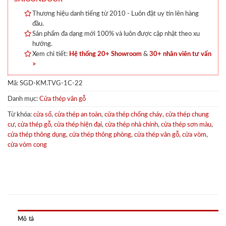
Thương hiệu danh tiếng từ 2010 - Luôn đặt uy tín lên hàng
đầu.
Sản phẩm đa dạng mới 100% và luôn được cập nhật theo xu
hướng.
Xem chi tiết:
Hệ thống 20+ Showroom
&
30+ nhân viên tư vấn
>
Mã:
SGD-KM.TVG-1C-22
Danh mục:
Cửa thép vân gỗ
Từ khóa:
cửa sổ
,
cửa thép an toàn
,
cửa thép chống cháy
,
cửa thép chung
cư
,
cửa thép gỗ
,
cửa thép hiện đại
,
cửa thép nhà chính
,
cửa thép sơn màu
,
cửa thép thông dụng
,
cửa thép thông phòng
,
cửa thép vân gỗ
,
cửa vòm
,
cửa vòm cong
Mô tả