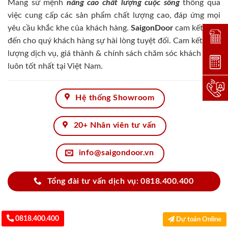
Mang sứ mệnh
nâng cao chất lượng cuộc sống
thông qua
việc cung cấp các sản phẩm chất lượng cao, đáp ứng mọi
yêu cầu khắc khe của khách hàng.
SaigonDoor
cam kết đem
Đặt lị
đến cho quý khách hàng sự hài lòng tuyệt đối. Cam kết chất
lượng dịch vụ, giá thành & chính sách chăm sóc khách hàng
Dự toá
luôn tốt nhất tại Việt Nam.
Hotlin
Hệ thống Showroom
20+ Nhân viên tư vấn
info@saigondoor.vn
Tổng đài tư vấn dịch vụ: 0818.400.400
0818.400.400
Dự toán Online