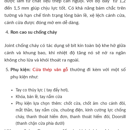
được làm từ chất liệu thép cán nguội. Với độ dày từ 1,2
đến 1,5 mm giúp chịu lực tốt. Có khả năng bám chắc trên
tường và hạn chế tình trạng lỏng bản lề, xệ lệch cánh cửa,
cánh cửa được đóng mở em dễ dàng.
Ron cao su chống cháy
Joint chống cháy có tác dụng sẽ bít kín toàn bộ khe hở giữa
cánh và khung bao, khi nhiệt độ tăng nó sẽ nở ra ngăn
không cho lửa và khói thoát ra ngoài.
Phụ kiện:
Cửa thép vân gỗ
thường đi kèm với một số
phụ kiện như:
Tay co thủy lực ( tay đẩy hơi),
Khóa, bản lề, tay nắm cửa
Phụ kiện lựa chọn thêm: chốt cửa, chốt âm cho cánh đôi,
mắt thần, tay nắm cửa, chuông điện, kính cường lực chống
cháy, thanh thoát hiểm đơn, thanh thoát hiểm đôi, Doorsill
(thanh chặn cửa phía dưới)