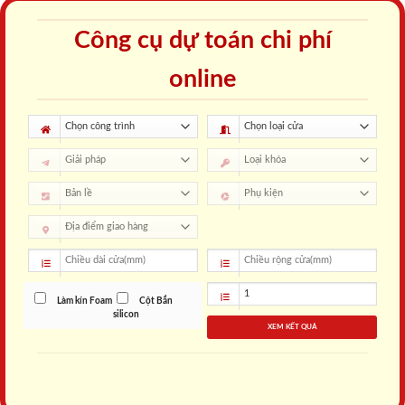
Công cụ dự toán chi phí
online
Làm kín Foam
Cột Bắn
silicon
XEM KẾT QUẢ