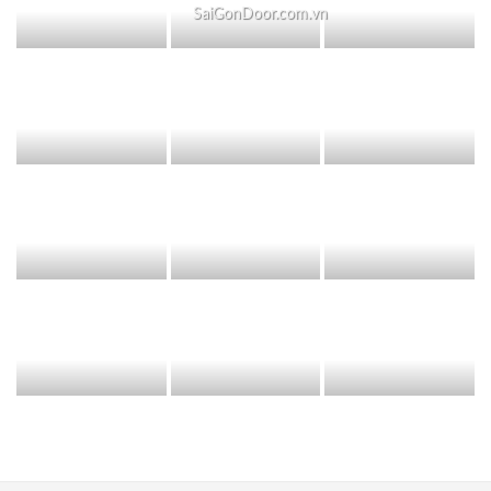
SaiGonDoor.com.vn