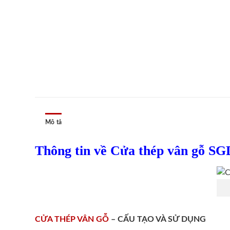
Mô tả
Thông tin về Cửa thép vân gỗ SG
CỬA THÉP VÂN GỖ
– CẤU TẠO VÀ SỬ DỤNG