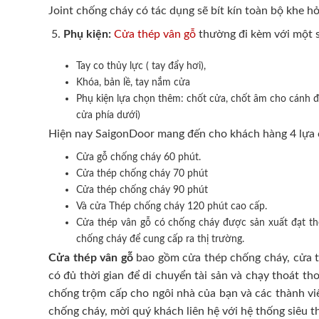
Joint chống cháy có tác dụng sẽ bít kín toàn bộ khe hở
Phụ kiện:
Cửa thép vân gỗ
thường đi kèm với một s
Tay co thủy lực ( tay đẩy hơi),
Khóa, bản lề, tay nắm cửa
Phụ kiện lựa chọn thêm: chốt cửa, chốt âm cho cánh đô
cửa phía dưới)
Hiện nay SaigonDoor mang đến cho khách hàng 4 lựa 
Cửa gỗ chống cháy 60 phút.
Cửa thép chống cháy 70 phút
Cửa thép chống cháy 90 phút
Và cửa Thép chống cháy 120 phút cao cấp.
Cửa thép vân gỗ có chống cháy được sản xuất đạt t
chống cháy để cung cấp ra thị trường.
Cửa thép vân gỗ
bao gồm cửa thép chống cháy, cửa th
có đủ thời gian để di chuyển tài sản và chạy thoát t
chống trộm cấp cho ngôi nhà của bạn và các thành viê
chống cháy, mời quý khách liên hệ với hệ thống siêu t