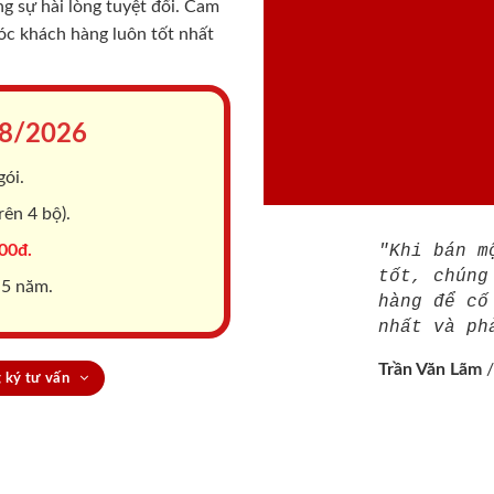
 sự hài lòng tuyệt đối. Cam
sóc khách hàng luôn tốt nhất
8/2026
gói.
ên 4 bộ).
00đ.
"Khi bán m
tốt, chúng
 5 năm.
hàng để cố
nhất và ph
Trần Văn Lãm
 ký tư vấn