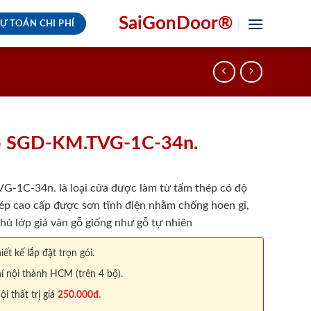
SaiGonDoor®
Ự TOÁN CHI PHÍ
ỗ SGD-KM.TVG-1C-34n.
1C-34n. là loại cửa được làm từ tấm thép có độ
ép cao cấp được sơn tĩnh điện nhằm chống hoen gỉ,
hủ lớp giả vân gỗ giống như gỗ tự nhiên
iết kế lắp đặt trọn gói.
í nội thành HCM (trên 4 bộ).
 thất trị giá
250.000đ.