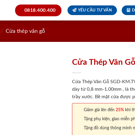
0818.400.400
YÊU CẦU TƯ VẤN
D
/
Cửa thép vân gỗ
Cửa Thép Vân G
Cửa Thép Vân Gỗ SGD-KM.TVG-
dày từ 0,8 mm-1.00mm , là th
trầy xước. Bề mặt cửa được p
Giảm giá lên đến
25%
khi th
Tặng phụ kiện, giao miễn ph
Tặng đồ dùng thông minh nội