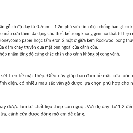
ân gỗ có độ dày từ 0.7mm – 1.2m phủ sơn tĩnh điện chống han gỉ, có k
mẫu cửa thêm đa dạng cho thiết kế trong không gian nội thất từ hiện đ
iệu Honeycomb paper hoặc tấm eron 2 mặt ở giữa kèm Rockwool bông thủy
của đám cháy truyền qua mặt bên ngoài của cánh cửa.
hộp nhằm tăng độ cứng chắc chắn cho cánh không bị cong vênh.
sét trên bề mặt thép. Điều này giúp bảo đảm bề mặt cửa luôn ở 
ĩnh điện, có nhiều màu sắc vân gỗ được lựa chọn phù hợp cho nhi
 được làm từ chất liệu thép cán nguội. Với độ dày từ 1,2 đến
h cửa, cánh cửa được đóng mở em dễ dàng.