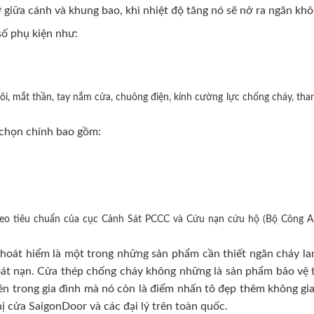
 giữa cánh và khung bao, khi nhiệt độ tăng nó sẽ nở ra ngăn khô
ố phụ kiện như:
i, mắt thần, tay nắm cửa, chuông điện, kính cường lực chống cháy, than
chọn chính bao gồm:
heo tiêu chuẩn của cục Cảnh Sát PCCC và Cứu nạn cứu hộ (Bộ Công A
oát hiểm là một trong những sản phẩm cần thiết ngăn cháy lan
hoát nạn. Cửa thép chống cháy không những là sản phẩm bảo vệ t
n trong gia đình mà nó còn là điểm nhấn tô đẹp thêm không gian 
hị cửa SaigonDoor và các đại lý trên toàn quốc.