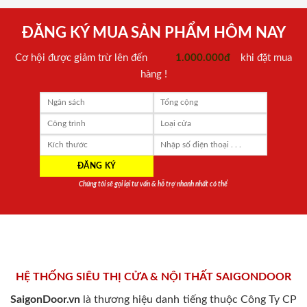
ĐĂNG KÝ MUA SẢN PHẨM HÔM NAY
Cơ hội được giảm trừ lên đến
1.000.000đ
khi đặt mua
hàng !
Chúng tôi sẽ gọi lại tư vấn & hỗ trợ nhanh nhất có thể
HỆ THỐNG SIÊU THỊ CỬA & NỘI THẤT SAIGONDOOR
SaigonDoor.vn
là thương hiệu danh tiếng thuộc Công Ty CP