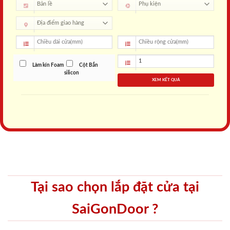
Làm kín Foam
Cột Bắn
silicon
XEM KẾT QUẢ
Tại sao chọn lắp đặt cửa tại
SaiGonDoor ?