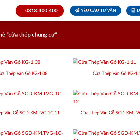
0818.400.400
YÊU CẦU TƯ VẤN
D
hẻ “cửa thép chung cư”
ửa Thép Vân Gỗ KG-1.08
Cửa Thép Vân Gỗ KG-1.
ép Vân Gỗ SGD-KM.TVG-1C-11
Cửa Thép Vân Gỗ SGD-KM.TV