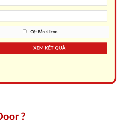
Cột Bắn silicon
XEM KẾT QUẢ
Door ?