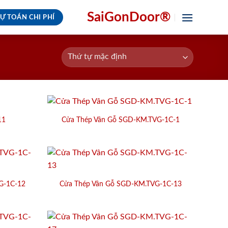
SaiGonDoor®
Ự TOÁN CHI PHÍ
11
Cửa Thép Vân Gỗ SGD-KM.TVG-1C-1
G-1C-12
Cửa Thép Vân Gỗ SGD-KM.TVG-1C-13