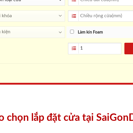
Làm kín Foam
ao chọn lắp đặt cửa tại SaiGon