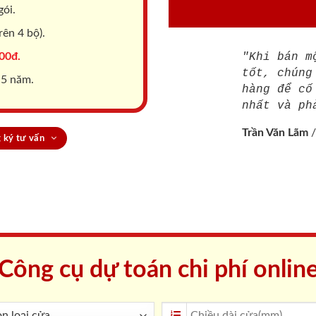
gói.
ên 4 bộ).
00đ.
"Khi bán m
tốt, chúng
 5 năm.
hàng để cố
nhất và ph
Trần Văn Lãm
 ký tư vấn
Công cụ dự toán chi phí onlin