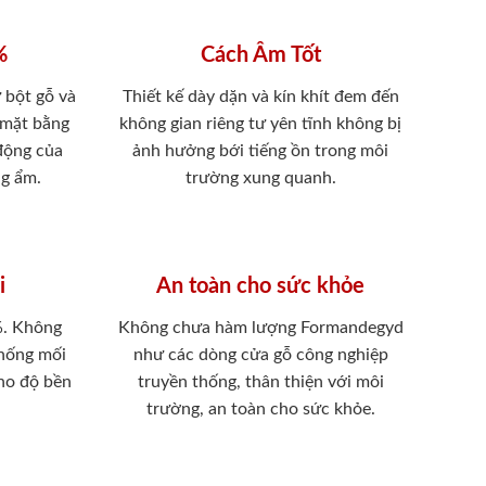
%
Cách Âm Tốt
 bột gỗ và
Thiết kế dày dặn và kín khít đem đến
 mặt bằng
không gian riêng tư yên tĩnh không bị
 động của
ảnh hưởng bới tiếng ồn trong môi
ng ẩm.
trường xung quanh.
i
An toàn cho sức khỏe
%. Không
Không chưa hàm lượng Formandegyd
chống mối
như các dòng cửa gỗ công nghiệp
ho độ bền
truyền thống, thân thiện với môi
trường, an toàn cho sức khỏe.