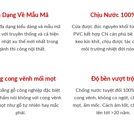
 Dạng Về Mẫu Mã
Chịu Nước 100
 đa dạng kiểu dáng và mẫu mã
Cửa được đúc nguyên khối từ
 với truyền thống và cả hiện
PVC kết hợp CN cán phủ bề
p nhật xu thế mới nhất trong
keo kín khít, chịu được tác
ành thi công nội thất.
môi trường nhiệt đới nó
g cong vênh mối mọt
Độ bền vượt trộ
 bằng gỗ công nghiệp đặc biệt
Chống nước tuyệt đối 100
phẩm nói không với cong vênh
cong vênh, không co ngót, 
mọt như gỗ tự nhiên hay mắc
mọt, ẩm mốc. Cách âm tốt, c
phải.
lên tới >20 năm.