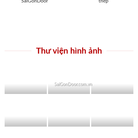
SaiGonDoor
thép
Thư viện hình ảnh
SaiGonDoor.com.vn