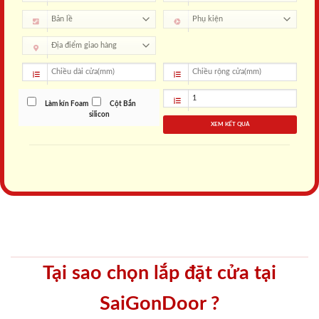
Làm kín Foam
Cột Bắn
silicon
XEM KẾT QUẢ
Tại sao chọn lắp đặt cửa tại
SaiGonDoor ?