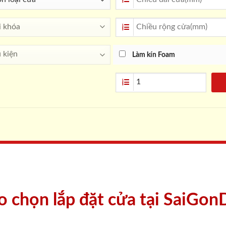
Làm kín Foam
ao chọn lắp đặt cửa tại SaiGon