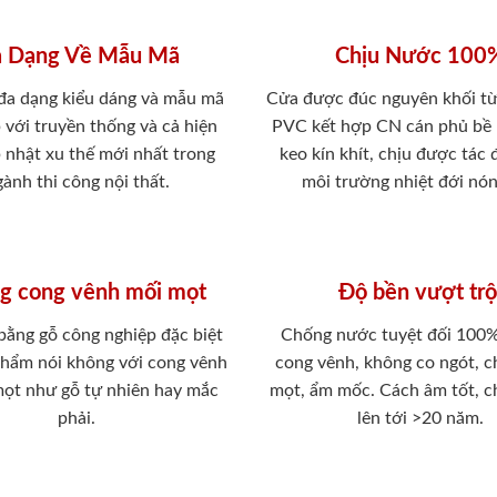
 Dạng Về Mẫu Mã
Chịu Nước 100
 đa dạng kiểu dáng và mẫu mã
Cửa được đúc nguyên khối từ
 với truyền thống và cả hiện
PVC kết hợp CN cán phủ bề
p nhật xu thế mới nhất trong
keo kín khít, chịu được tác
ành thi công nội thất.
môi trường nhiệt đới nó
g cong vênh mối mọt
Độ bền vượt trộ
 bằng gỗ công nghiệp đặc biệt
Chống nước tuyệt đối 100
phẩm nói không với cong vênh
cong vênh, không co ngót, 
mọt như gỗ tự nhiên hay mắc
mọt, ẩm mốc. Cách âm tốt, c
phải.
lên tới >20 năm.