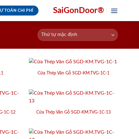
SaiGonDoor®
Ự TOÁN CHI PHÍ
11
Cửa Thép Vân Gỗ SGD-KM.TVG-1C-1
G-1C-12
Cửa Thép Vân Gỗ SGD-KM.TVG-1C-13