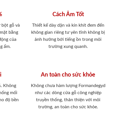
%
Cách Âm Tốt
 bột gỗ và
Thiết kế dày dặn và kín khít đem đến
 mặt bằng
không gian riêng tư yên tĩnh không bị
 động của
ảnh hưởng bới tiếng ồn trong môi
ng ẩm.
trường xung quanh.
i
An toàn cho sức khỏe
%. Không
Không chưa hàm lượng Formandegyd
chống mối
như các dòng cửa gỗ công nghiệp
ho độ bền
truyền thống, thân thiện với môi
trường, an toàn cho sức khỏe.