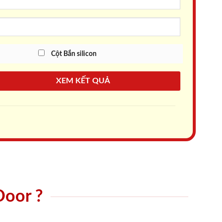
Cột Bắn silicon
XEM KẾT QUẢ
Door ?