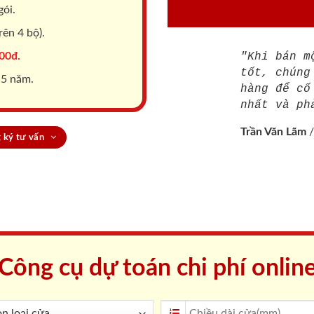
gói.
ên 4 bộ).
00đ.
"Khi bán m
tốt, chúng
 5 năm.
hàng để cố
nhất và ph
Trần Văn Lãm
 ký tư vấn
Công cụ dự toán chi phí onlin