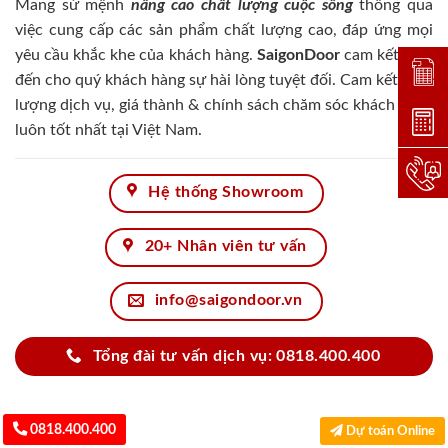
Mang sứ mệnh
nâng cao chất lượng cuộc sống
thông qua
việc cung cấp các sản phẩm chất lượng cao, đáp ứng mọi
yêu cầu khắc khe của khách hàng.
SaigonDoor
cam kết đem
Đặt lị
đến cho quý khách hàng sự hài lòng tuyệt đối. Cam kết chất
lượng dịch vụ, giá thành & chính sách chăm sóc khách hàng
Dự toá
luôn tốt nhất tại Việt Nam.
Hotlin
Hệ thống Showroom
20+ Nhân viên tư vấn
info@saigondoor.vn
Tổng đài tư vấn dịch vụ: 0818.400.400
0818.400.400
Dự toán Online