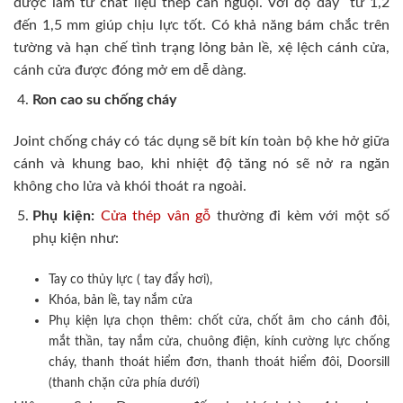
được làm từ chất liệu thép cán nguội. Với độ dày từ 1,2
đến 1,5 mm giúp chịu lực tốt. Có khả năng bám chắc trên
tường và hạn chế tình trạng lỏng bản lề, xệ lệch cánh cửa,
cánh cửa được đóng mở em dễ dàng.
Ron cao su chống cháy
Joint chống cháy có tác dụng sẽ bít kín toàn bộ khe hở giữa
cánh và khung bao, khi nhiệt độ tăng nó sẽ nở ra ngăn
không cho lửa và khói thoát ra ngoài.
Phụ kiện:
Cửa thép vân gỗ
thường đi kèm với một số
phụ kiện như:
Tay co thủy lực ( tay đẩy hơi),
Khóa, bản lề, tay nắm cửa
Phụ kiện lựa chọn thêm: chốt cửa, chốt âm cho cánh đôi,
mắt thần, tay nắm cửa, chuông điện, kính cường lực chống
cháy, thanh thoát hiểm đơn, thanh thoát hiểm đôi, Doorsill
(thanh chặn cửa phía dưới)