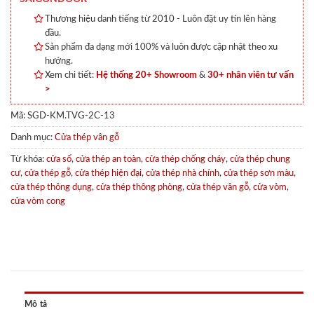
Thương hiệu danh tiếng từ 2010 - Luôn đặt uy tín lên hàng
đầu.
Sản phẩm đa dạng mới 100% và luôn được cập nhật theo xu
hướng.
Xem chi tiết:
Hệ thống 20+ Showroom
&
30+ nhân viên tư vấn
>
Mã:
SGD-KM.TVG-2C-13
Danh mục:
Cửa thép vân gỗ
Từ khóa:
cửa sổ
,
cửa thép an toàn
,
cửa thép chống cháy
,
cửa thép chung
cư
,
cửa thép gỗ
,
cửa thép hiện đại
,
cửa thép nhà chính
,
cửa thép sơn màu
,
cửa thép thông dụng
,
cửa thép thông phòng
,
cửa thép vân gỗ
,
cửa vòm
,
cửa vòm cong
Mô tả