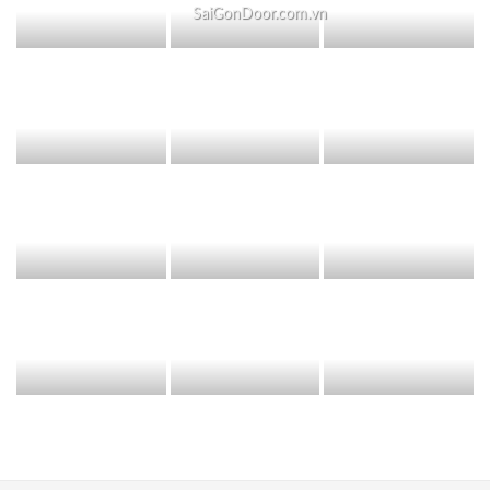
SaiGonDoor.com.vn