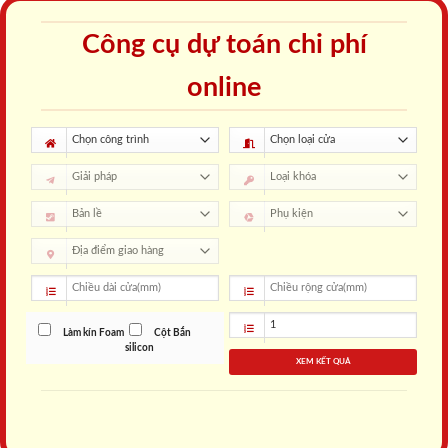
Công cụ dự toán chi phí
online
Làm kín Foam
Cột Bắn
silicon
XEM KẾT QUẢ