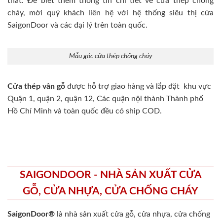
thất. Để biết thêm thông tin chi tiết về cửa thép chống
cháy, mời quý khách liên hệ với hệ thống siêu thị cửa
SaigonDoor và các đại lý trên toàn quốc.
Mẫu góc cửa thép chống cháy
Cửa thép vân gỗ
được hỗ trợ giao hàng và lắp đặt khu vực
Quận 1, quận 2, quận 12, Các quận nội thành Thành phố
Hồ Chí Minh và toàn quốc đều có ship COD.
SAIGONDOOR - NHÀ SẢN XUẤT CỬA
GỖ, CỬA NHỰA, CỬA CHỐNG CHÁY
SaigonDoor®
là nhà sản xuất cửa gỗ, cửa nhựa, cửa chống