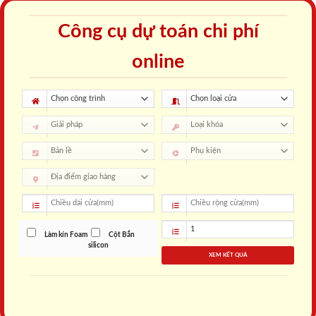
Công cụ dự toán chi phí
online
Làm kín Foam
Cột Bắn
silicon
XEM KẾT QUẢ