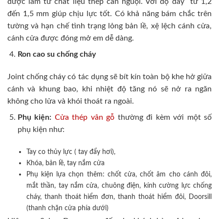
được làm từ chất liệu thép cán nguội. Với độ dày từ 1,2
đến 1,5 mm giúp chịu lực tốt. Có khả năng bám chắc trên
tường và hạn chế tình trạng lỏng bản lề, xệ lệch cánh cửa,
cánh cửa được đóng mở em dễ dàng.
Ron cao su chống cháy
Joint chống cháy có tác dụng sẽ bít kín toàn bộ khe hở giữa
cánh và khung bao, khi nhiệt độ tăng nó sẽ nở ra ngăn
không cho lửa và khói thoát ra ngoài.
Phụ kiện:
Cửa thép vân gỗ
thường đi kèm với một số
phụ kiện như:
Tay co thủy lực ( tay đẩy hơi),
Khóa, bản lề, tay nắm cửa
Phụ kiện lựa chọn thêm: chốt cửa, chốt âm cho cánh đôi,
mắt thần, tay nắm cửa, chuông điện, kính cường lực chống
cháy, thanh thoát hiểm đơn, thanh thoát hiểm đôi, Doorsill
(thanh chặn cửa phía dưới)