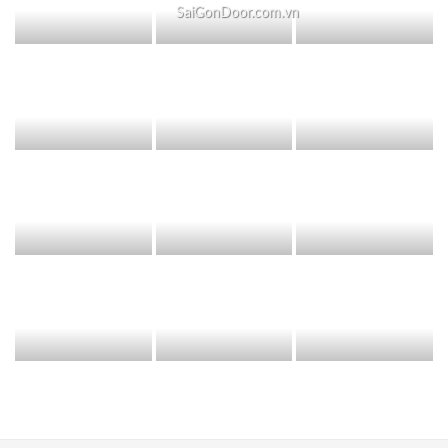
SaiGonDoor.com.vn