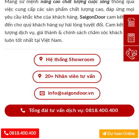
Mang sứ mệnh
nâng cao chất lượng cuộc sống
thông qua
việc cung cấp các sản phẩm chất lượng cao, đáp ứng mọi
yêu cầu khắc khe của khách hàng.
SaigonDoor
cam kết đem
Đặt lị
đến cho quý khách hàng sự hài lòng tuyệt đối. Cam kết chất
lượng dịch vụ, giá thành & chính sách chăm sóc khách hàng
Dự toá
luôn tốt nhất tại Việt Nam.
Hotlin
Hệ thống Showroom
20+ Nhân viên tư vấn
info@saigondoor.vn
Tổng đài tư vấn dịch vụ: 0818.400.400
0818.400.400
Dự toán Online