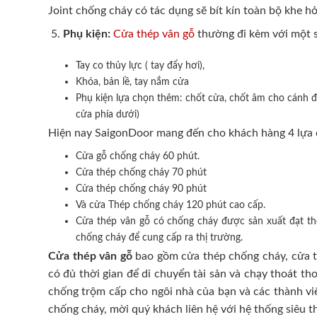
Joint chống cháy có tác dụng sẽ bít kín toàn bộ khe hở
Phụ kiện:
Cửa thép vân gỗ
thường đi kèm với một s
Tay co thủy lực ( tay đẩy hơi),
Khóa, bản lề, tay nắm cửa
Phụ kiện lựa chọn thêm: chốt cửa, chốt âm cho cánh đô
cửa phía dưới)
Hiện nay SaigonDoor mang đến cho khách hàng 4 lựa 
Cửa gỗ chống cháy 60 phút.
Cửa thép chống cháy 70 phút
Cửa thép chống cháy 90 phút
Và cửa Thép chống cháy 120 phút cao cấp.
Cửa thép vân gỗ có chống cháy được sản xuất đạt t
chống cháy để cung cấp ra thị trường.
Cửa thép vân gỗ
bao gồm cửa thép chống cháy, cửa th
có đủ thời gian để di chuyển tài sản và chạy thoát t
chống trộm cấp cho ngôi nhà của bạn và các thành viê
chống cháy, mời quý khách liên hệ với hệ thống siêu t