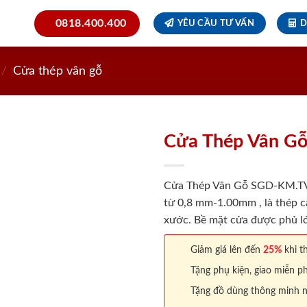
0818.400.400
YÊU CẦU TƯ VẤN
D
/
Cửa thép vân gỗ
Cửa Thép Vân G
Cửa Thép Vân Gỗ SGD-KM.TVG-
từ 0,8 mm-1.00mm , là thép c
xước. Bề mặt cửa được phủ lớ
Giảm giá lên đến
25%
khi th
Tặng phụ kiện, giao miễn ph
Tặng đồ dùng thông minh nội