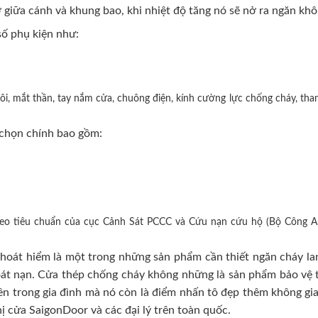
 giữa cánh và khung bao, khi nhiệt độ tăng nó sẽ nở ra ngăn khô
ố phụ kiện như:
i, mắt thần, tay nắm cửa, chuông điện, kính cường lực chống cháy, than
chọn chính bao gồm:
heo tiêu chuẩn của cục Cảnh Sát PCCC và Cứu nạn cứu hộ (Bộ Công A
oát hiểm là một trong những sản phẩm cần thiết ngăn cháy lan
hoát nạn. Cửa thép chống cháy không những là sản phẩm bảo vệ t
n trong gia đình mà nó còn là điểm nhấn tô đẹp thêm không gian 
hị cửa SaigonDoor và các đại lý trên toàn quốc.