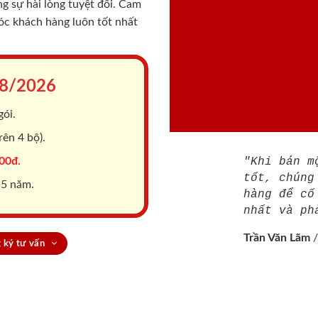
 sự hài lòng tuyệt đối. Cam
sóc khách hàng luôn tốt nhất
8/2026
gói.
ên 4 bộ).
00đ.
"Khi bán m
tốt, chúng
 5 năm.
hàng để cố
nhất và ph
Trần Văn Lãm
 ký tư vấn