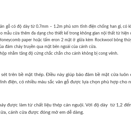
ân gỗ có độ dày từ 0.7mm – 1.2m phủ sơn tĩnh điện chống han gỉ, có k
mẫu cửa thêm đa dạng cho thiết kế trong không gian nội thất từ hiện đ
iệu Honeycomb paper hoặc tấm eron 2 mặt ở giữa kèm Rockwool bông thủy
của đám cháy truyền qua mặt bên ngoài của cánh cửa.
hộp nhằm tăng độ cứng chắc chắn cho cánh không bị cong vênh.
sét trên bề mặt thép. Điều này giúp bảo đảm bề mặt cửa luôn ở 
ĩnh điện, có nhiều màu sắc vân gỗ được lựa chọn phù hợp cho nhi
 được làm từ chất liệu thép cán nguội. Với độ dày từ 1,2 đến
h cửa, cánh cửa được đóng mở em dễ dàng.