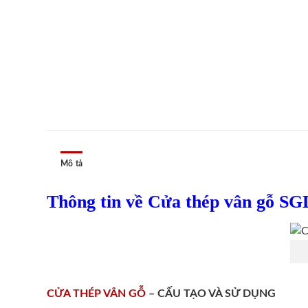
Mô tả
Thông tin về Cửa thép vân gỗ SG
CỬA THÉP VÂN GỖ
– CẤU TẠO VÀ SỬ DỤNG