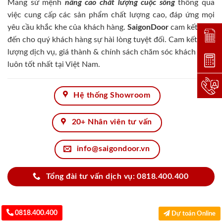
Mang sứ mệnh
nâng cao chất lượng cuộc sống
thông qua
việc cung cấp các sản phẩm chất lượng cao, đáp ứng mọi
yêu cầu khắc khe của khách hàng.
SaigonDoor
cam kết đem
Đặt lị
đến cho quý khách hàng sự hài lòng tuyệt đối. Cam kết chất
lượng dịch vụ, giá thành & chính sách chăm sóc khách hàng
Dự toá
luôn tốt nhất tại Việt Nam.
Hotlin
Hệ thống Showroom
20+ Nhân viên tư vấn
info@saigondoor.vn
Tổng đài tư vấn dịch vụ: 0818.400.400
0818.400.400
Dự toán Online