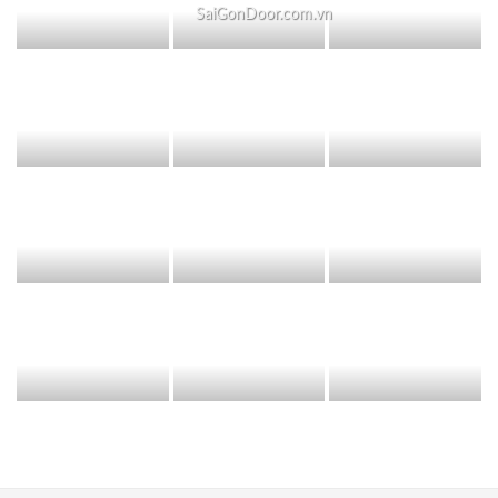
SaiGonDoor.com.vn