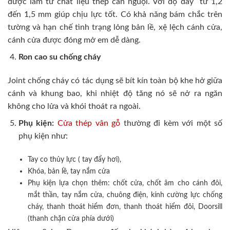
được làm từ chất liệu thép cán nguội. Với độ dày từ 1,2
đến 1,5 mm giúp chịu lực tốt. Có khả năng bám chắc trên
tường và hạn chế tình trạng lỏng bản lề, xệ lệch cánh cửa,
cánh cửa được đóng mở em dễ dàng.
Ron cao su chống cháy
Joint chống cháy có tác dụng sẽ bít kín toàn bộ khe hở giữa
cánh và khung bao, khi nhiệt độ tăng nó sẽ nở ra ngăn
không cho lửa và khói thoát ra ngoài.
Phụ kiện:
Cửa thép vân gỗ
thường đi kèm với một số
phụ kiện như:
Tay co thủy lực ( tay đẩy hơi),
Khóa, bản lề, tay nắm cửa
Phụ kiện lựa chọn thêm: chốt cửa, chốt âm cho cánh đôi,
mắt thần, tay nắm cửa, chuông điện, kính cường lực chống
cháy, thanh thoát hiểm đơn, thanh thoát hiểm đôi, Doorsill
(thanh chặn cửa phía dưới)