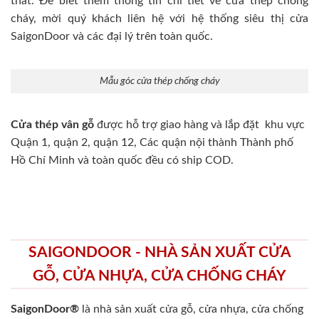
thất. Để biết thêm thông tin chi tiết về cửa thép chống
cháy, mời quý khách liên hệ với hệ thống siêu thị cửa
SaigonDoor và các đại lý trên toàn quốc.
Mẫu góc cửa thép chống cháy
Cửa thép vân gỗ
được hỗ trợ giao hàng và lắp đặt khu vực
Quận 1, quận 2, quận 12, Các quận nội thành Thành phố
Hồ Chí Minh và toàn quốc đều có ship COD.
SAIGONDOOR - NHÀ SẢN XUẤT CỬA
GỖ, CỬA NHỰA, CỬA CHỐNG CHÁY
SaigonDoor®
là nhà sản xuất cửa gỗ, cửa nhựa, cửa chống