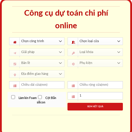
Công cụ dự toán chi phí
online
Làm kín Foam
Cột Bắn
silicon
XEM KẾT QUẢ