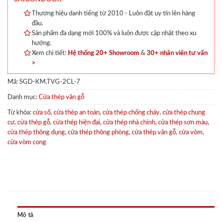
Thương hiệu danh tiếng từ 2010 - Luôn đặt uy tín lên hàng
đầu.
Sản phẩm đa dạng mới 100% và luôn được cập nhật theo xu
hướng.
Xem chi tiết:
Hệ thống 20+ Showroom
&
30+ nhân viên tư vấn
>
Mã:
SGD-KM.TVG-2CL-7
Danh mục:
Cửa thép vân gỗ
Từ khóa:
cửa sổ
,
cửa thép an toàn
,
cửa thép chống cháy
,
cửa thép chung
cư
,
cửa thép gỗ
,
cửa thép hiện đại
,
cửa thép nhà chính
,
cửa thép sơn màu
,
cửa thép thông dụng
,
cửa thép thông phòng
,
cửa thép vân gỗ
,
cửa vòm
,
cửa vòm cong
Mô tả