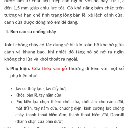
được làm từ chất liệu thép cán nguội. Với độ dày từ 1,2
đến 1,5 mm giúp chịu lực tốt. Có khả năng bám chắc trên
tường và hạn chế tình trạng lỏng bản lề, xệ lệch cánh cửa,
cánh cửa được đóng mở em dễ dàng.
Ron cao su chống cháy
Joint chống cháy có tác dụng sẽ bít kín toàn bộ khe hở giữa
cánh và khung bao, khi nhiệt độ tăng nó sẽ nở ra ngăn
không cho lửa và khói thoát ra ngoài.
Phụ kiện:
Cửa thép vân gỗ
thường đi kèm với một số
phụ kiện như:
Tay co thủy lực ( tay đẩy hơi),
Khóa, bản lề, tay nắm cửa
Phụ kiện lựa chọn thêm: chốt cửa, chốt âm cho cánh đôi,
mắt thần, tay nắm cửa, chuông điện, kính cường lực chống
cháy, thanh thoát hiểm đơn, thanh thoát hiểm đôi, Doorsill
(thanh chặn cửa phía dưới)