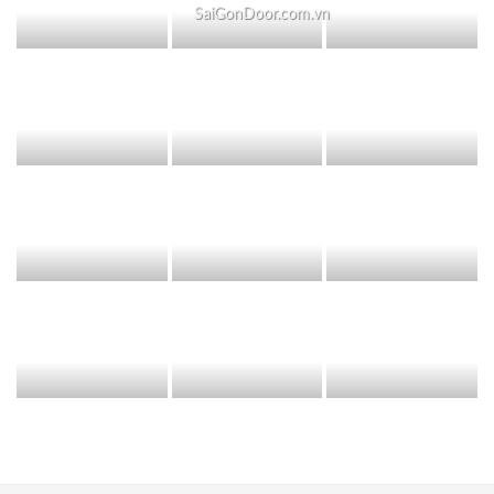
SaiGonDoor.com.vn