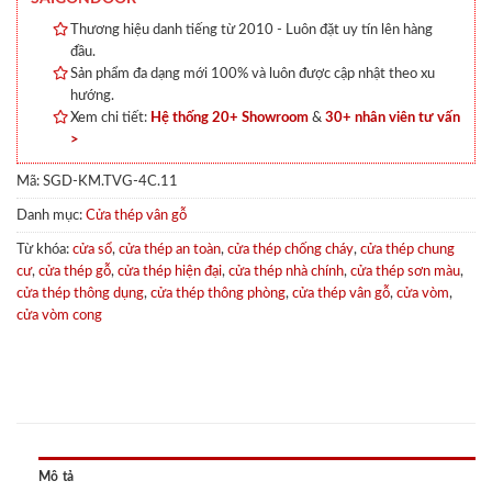
Thương hiệu danh tiếng từ 2010 - Luôn đặt uy tín lên hàng
đầu.
Sản phẩm đa dạng mới 100% và luôn được cập nhật theo xu
hướng.
Xem chi tiết:
Hệ thống 20+ Showroom
&
30+ nhân viên tư vấn
>
Mã:
SGD-KM.TVG-4C.11
Danh mục:
Cửa thép vân gỗ
Từ khóa:
cửa sổ
,
cửa thép an toàn
,
cửa thép chống cháy
,
cửa thép chung
cư
,
cửa thép gỗ
,
cửa thép hiện đại
,
cửa thép nhà chính
,
cửa thép sơn màu
,
cửa thép thông dụng
,
cửa thép thông phòng
,
cửa thép vân gỗ
,
cửa vòm
,
cửa vòm cong
Mô tả