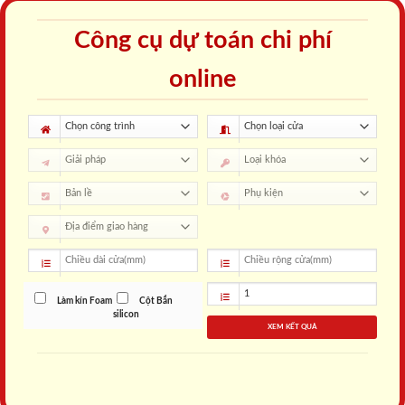
Công cụ dự toán chi phí
online
Làm kín Foam
Cột Bắn
silicon
XEM KẾT QUẢ