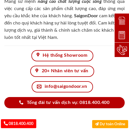
Mang sứ mệnh
nâng cao chất lượng cuộc sống
thông qua
việc cung cấp các sản phẩm chất lượng cao, đáp ứng mọi
yêu cầu khắc khe của khách hàng.
SaigonDoor
cam kết đem
Đặt lị
đến cho quý khách hàng sự hài lòng tuyệt đối. Cam kết chất
lượng dịch vụ, giá thành & chính sách chăm sóc khách hàng
Dự toá
luôn tốt nhất tại Việt Nam.
Hotlin
Hệ thống Showroom
20+ Nhân viên tư vấn
info@saigondoor.vn
Tổng đài tư vấn dịch vụ: 0818.400.400
0818.400.400
Dự toán Online