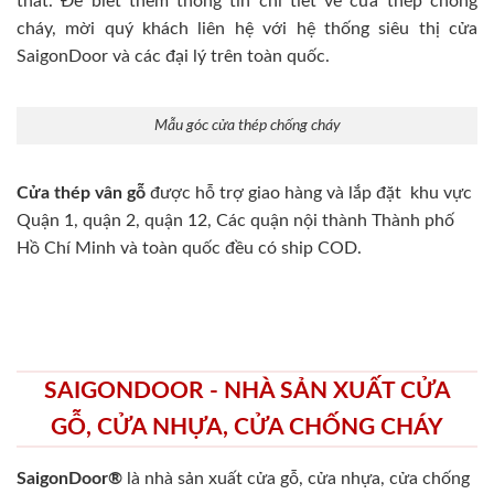
thất. Để biết thêm thông tin chi tiết về cửa thép chống
cháy, mời quý khách liên hệ với hệ thống siêu thị cửa
SaigonDoor và các đại lý trên toàn quốc.
Mẫu góc cửa thép chống cháy
Cửa thép vân gỗ
được hỗ trợ giao hàng và lắp đặt khu vực
Quận 1, quận 2, quận 12, Các quận nội thành Thành phố
Hồ Chí Minh và toàn quốc đều có ship COD.
SAIGONDOOR - NHÀ SẢN XUẤT CỬA
GỖ, CỬA NHỰA, CỬA CHỐNG CHÁY
SaigonDoor®
là nhà sản xuất cửa gỗ, cửa nhựa, cửa chống