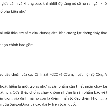
 giữa cánh và khung bao, khi nhiệt độ tăng nó sẽ nở ra ngăn khô
ố phụ kiện như:
i, mắt thần, tay nắm cửa, chuông điện, kính cường lực chống cháy, than
chọn chính bao gồm:
heo tiêu chuẩn của cục Cảnh Sát PCCC và Cứu nạn cứu hộ (Bộ Công A
oát hiểm là một trong những sản phẩm cần thiết ngăn cháy lan
hoát nạn. Cửa thép chống cháy không những là sản phẩm bảo vệ t
n trong gia đình mà nó còn là điểm nhấn tô đẹp thêm không gian 
hị cửa SaigonDoor và các đại lý trên toàn quốc.