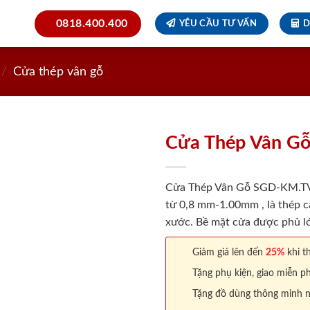
0818.400.400
YÊU CẦU TƯ VẤN
D
/
Cửa thép vân gỗ
Cửa Thép Vân G
Cửa Thép Vân Gỗ SGD-KM.TVG-
từ 0,8 mm-1.00mm , là thép c
xước. Bề mặt cửa được phủ lớ
Giảm giá lên đến
25%
khi th
Tặng phụ kiện, giao miễn ph
Tặng đồ dùng thông minh nội