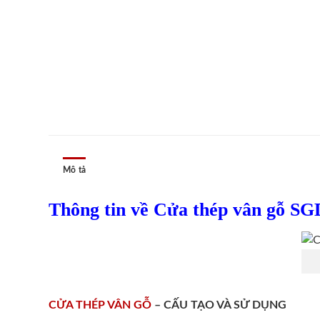
Mô tả
Thông tin về Cửa thép vân gỗ SG
CỬA THÉP VÂN GỖ
– CẤU TẠO VÀ SỬ DỤNG