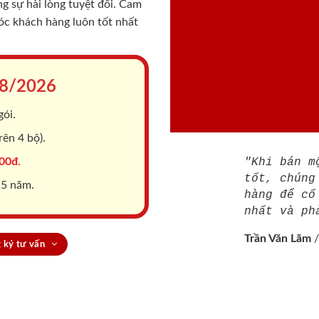
 sự hài lòng tuyệt đối. Cam
sóc khách hàng luôn tốt nhất
8/2026
gói.
ên 4 bộ).
00đ.
"Khi bán m
tốt, chúng
 5 năm.
hàng để cố
nhất và ph
Trần Văn Lãm
 ký tư vấn