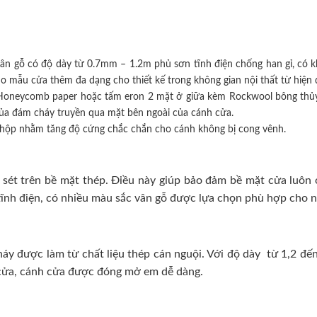
ân gỗ có độ dày từ 0.7mm – 1.2m phủ sơn tĩnh điện chống han gỉ, có k
mẫu cửa thêm đa dạng cho thiết kế trong không gian nội thất từ hiện đ
iệu Honeycomb paper hoặc tấm eron 2 mặt ở giữa kèm Rockwool bông thủy
của đám cháy truyền qua mặt bên ngoài của cánh cửa.
hộp nhằm tăng độ cứng chắc chắn cho cánh không bị cong vênh.
sét trên bề mặt thép. Điều này giúp bảo đảm bề mặt cửa luôn ở 
ĩnh điện, có nhiều màu sắc vân gỗ được lựa chọn phù hợp cho nhi
 được làm từ chất liệu thép cán nguội. Với độ dày từ 1,2 đến
h cửa, cánh cửa được đóng mở em dễ dàng.