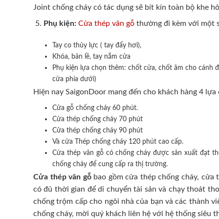
Joint chống cháy có tác dụng sẽ bít kín toàn bộ khe hở
Phụ kiện:
Cửa thép vân gỗ
thường đi kèm với một s
Tay co thủy lực ( tay đẩy hơi),
Khóa, bản lề, tay nắm cửa
Phụ kiện lựa chọn thêm: chốt cửa, chốt âm cho cánh đô
cửa phía dưới)
Hiện nay SaigonDoor mang đến cho khách hàng 4 lựa 
Cửa gỗ chống cháy 60 phút.
Cửa thép chống cháy 70 phút
Cửa thép chống cháy 90 phút
Và cửa Thép chống cháy 120 phút cao cấp.
Cửa thép vân gỗ có chống cháy được sản xuất đạt t
chống cháy để cung cấp ra thị trường.
Cửa thép vân gỗ
bao gồm cửa thép chống cháy, cửa th
có đủ thời gian để di chuyển tài sản và chạy thoát t
chống trộm cấp cho ngôi nhà của bạn và các thành viê
chống cháy, mời quý khách liên hệ với hệ thống siêu t