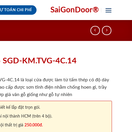
SaiGonDoor®
Ự TOÁN CHI PHÍ
ỗ SGD-KM.TVG-4C.14
4C.14 là loại cửa được làm từ tấm thép có độ dày
ao cấp được sơn tĩnh điện nhằm chống hoen gỉ, trầy
p giả vân gỗ giống như gỗ tự nhiên
iết kế lắp đặt trọn gói.
í nội thành HCM (trên 4 bộ).
 thất trị giá
250.000đ.