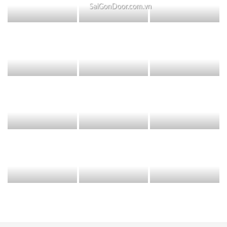
SaiGonDoor.com.vn