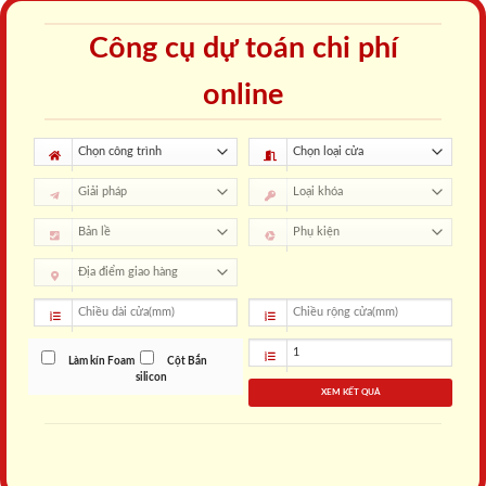
Công cụ dự toán chi phí
online
Làm kín Foam
Cột Bắn
silicon
XEM KẾT QUẢ