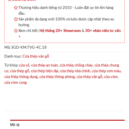
Thương hiệu danh tiếng từ 2010 - Luôn đặt uy tín lên hàng
đầu.
Sản phẩm đa dạng mới 100% và luôn được cập nhật theo xu
hướng.
Xem chi tiết:
Hệ thống 20+ Showroom
&
30+ nhân viên tư vấn
>
Mã:
SGD-KM.TVG-4C.18
Danh mục:
Cửa thép vân gỗ
Từ khóa:
cửa sổ
,
cửa thép an toàn
,
cửa thép chống cháy
,
cửa thép chung
cư
,
cửa thép gỗ
,
cửa thép hiện đại
,
cửa thép nhà chính
,
cửa thép sơn màu
,
cửa thép thông dụng
,
cửa thép thông phòng
,
cửa thép vân gỗ
,
cửa vòm
,
cửa vòm cong
Mô tả