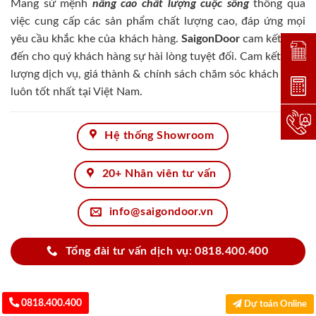
Mang sứ mệnh
nâng cao chất lượng cuộc sống
thông qua
việc cung cấp các sản phẩm chất lượng cao, đáp ứng mọi
yêu cầu khắc khe của khách hàng.
SaigonDoor
cam kết đem
Đặt lị
đến cho quý khách hàng sự hài lòng tuyệt đối. Cam kết chất
lượng dịch vụ, giá thành & chính sách chăm sóc khách hàng
Dự toá
luôn tốt nhất tại Việt Nam.
Hotlin
Hệ thống Showroom
20+ Nhân viên tư vấn
info@saigondoor.vn
Tổng đài tư vấn dịch vụ: 0818.400.400
0818.400.400
Dự toán Online