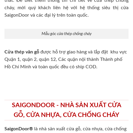
thất. Để biết thêm thông tin chi tiết về cửa thép chống
cháy, mời quý khách liên hệ với hệ thống siêu thị cửa
SaigonDoor và các đại lý trên toàn quốc.
Mẫu góc cửa thép chống cháy
Cửa thép vân gỗ
được hỗ trợ giao hàng và lắp đặt khu vực
Quận 1, quận 2, quận 12, Các quận nội thành Thành phố
Hồ Chí Minh và toàn quốc đều có ship COD.
SAIGONDOOR - NHÀ SẢN XUẤT CỬA
GỖ, CỬA NHỰA, CỬA CHỐNG CHÁY
SaigonDoor®
là nhà sản xuất cửa gỗ, cửa nhựa, cửa chống