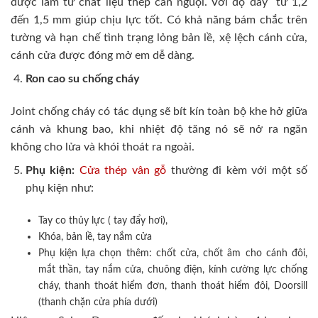
được làm từ chất liệu thép cán nguội. Với độ dày từ 1,2
đến 1,5 mm giúp chịu lực tốt. Có khả năng bám chắc trên
tường và hạn chế tình trạng lỏng bản lề, xệ lệch cánh cửa,
cánh cửa được đóng mở em dễ dàng.
Ron cao su chống cháy
Joint chống cháy có tác dụng sẽ bít kín toàn bộ khe hở giữa
cánh và khung bao, khi nhiệt độ tăng nó sẽ nở ra ngăn
không cho lửa và khói thoát ra ngoài.
Phụ kiện:
Cửa thép vân gỗ
thường đi kèm với một số
phụ kiện như:
Tay co thủy lực ( tay đẩy hơi),
Khóa, bản lề, tay nắm cửa
Phụ kiện lựa chọn thêm: chốt cửa, chốt âm cho cánh đôi,
mắt thần, tay nắm cửa, chuông điện, kính cường lực chống
cháy, thanh thoát hiểm đơn, thanh thoát hiểm đôi, Doorsill
(thanh chặn cửa phía dưới)