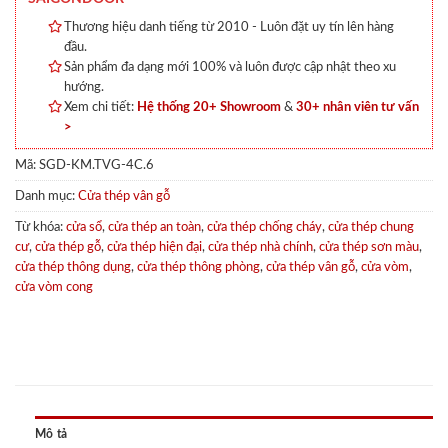
Thương hiệu danh tiếng từ 2010 - Luôn đặt uy tín lên hàng
đầu.
Sản phẩm đa dạng mới 100% và luôn được cập nhật theo xu
hướng.
Xem chi tiết:
Hệ thống 20+ Showroom
&
30+ nhân viên tư vấn
>
Mã:
SGD-KM.TVG-4C.6
Danh mục:
Cửa thép vân gỗ
Từ khóa:
cửa sổ
,
cửa thép an toàn
,
cửa thép chống cháy
,
cửa thép chung
cư
,
cửa thép gỗ
,
cửa thép hiện đại
,
cửa thép nhà chính
,
cửa thép sơn màu
,
cửa thép thông dụng
,
cửa thép thông phòng
,
cửa thép vân gỗ
,
cửa vòm
,
cửa vòm cong
Mô tả