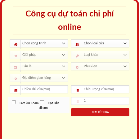
Công cụ dự toán chi phí
online
Làm kín Foam
Cột Bắn
silicon
XEM KẾT QUẢ