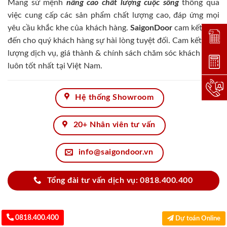
Mang sứ mệnh
nâng cao chất lượng cuộc sống
thông qua
việc cung cấp các sản phẩm chất lượng cao, đáp ứng mọi
yêu cầu khắc khe của khách hàng.
SaigonDoor
cam kết đem
Đặt lị
đến cho quý khách hàng sự hài lòng tuyệt đối. Cam kết chất
lượng dịch vụ, giá thành & chính sách chăm sóc khách hàng
Dự toá
luôn tốt nhất tại Việt Nam.
Hotlin
Hệ thống Showroom
20+ Nhân viên tư vấn
info@saigondoor.vn
Tổng đài tư vấn dịch vụ: 0818.400.400
0818.400.400
Dự toán Online