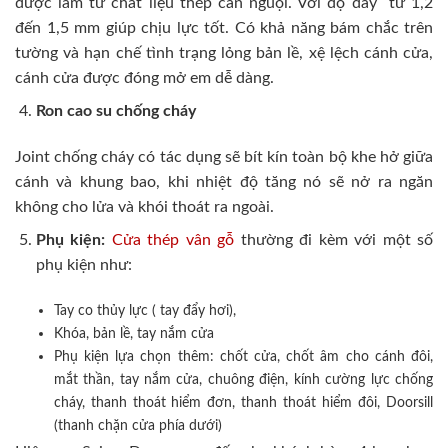
được làm từ chất liệu thép cán nguội. Với độ dày từ 1,2
đến 1,5 mm giúp chịu lực tốt. Có khả năng bám chắc trên
tường và hạn chế tình trạng lỏng bản lề, xệ lệch cánh cửa,
cánh cửa được đóng mở em dễ dàng.
Ron cao su chống cháy
Joint chống cháy có tác dụng sẽ bít kín toàn bộ khe hở giữa
cánh và khung bao, khi nhiệt độ tăng nó sẽ nở ra ngăn
không cho lửa và khói thoát ra ngoài.
Phụ kiện:
Cửa thép vân gỗ
thường đi kèm với một số
phụ kiện như:
Tay co thủy lực ( tay đẩy hơi),
Khóa, bản lề, tay nắm cửa
Phụ kiện lựa chọn thêm: chốt cửa, chốt âm cho cánh đôi,
mắt thần, tay nắm cửa, chuông điện, kính cường lực chống
cháy, thanh thoát hiểm đơn, thanh thoát hiểm đôi, Doorsill
(thanh chặn cửa phía dưới)