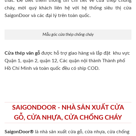
thất. Để biết thêm thông tin chi tiết về cửa thép chống
cháy, mời quý khách liên hệ với hệ thống siêu thị cửa
SaigonDoor và các đại lý trên toàn quốc.
Mẫu góc cửa thép chống cháy
Cửa thép vân gỗ
được hỗ trợ giao hàng và lắp đặt khu vực
Quận 1, quận 2, quận 12, Các quận nội thành Thành phố
Hồ Chí Minh và toàn quốc đều có ship COD.
SAIGONDOOR - NHÀ SẢN XUẤT CỬA
GỖ, CỬA NHỰA, CỬA CHỐNG CHÁY
SaigonDoor®
là nhà sản xuất cửa gỗ, cửa nhựa, cửa chống