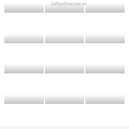
SaiGonDoor.com.vn